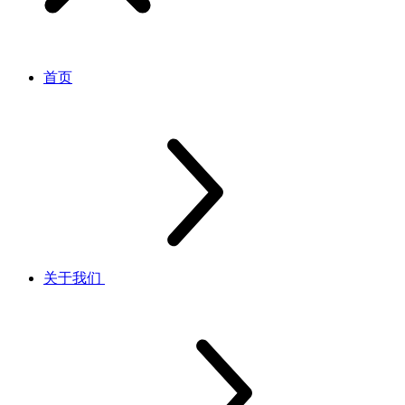
首页
关于我们