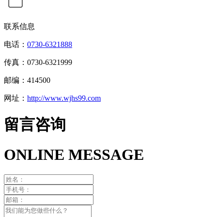
联系信息
电话：
0730-6321888
传真：0730-6321999
邮编：414500
网址：
http://www.wjhs99.com
留言咨询
ONLINE MESSAGE