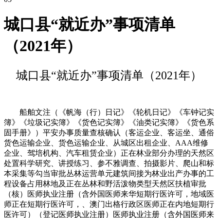
城口县“就近办”事项清单
（2021年）
城口县“就近办”事项清单（2021年）
船舶文注（《帆海（行）日记》《轮机日记》《车钟记实
簿》《垃圾记实簿》《货色记实簿》《油类记实簿》《货色系
固手册》）平安办事质量查核确认（客运企业、客运坐、通俗
货色运输企业、货色运输企业、从城区出租企业、AAA维修
企业、驾培机构、汽车租赁企业）正在林业部分办理的天然区
处置科学研究、讲授练习、参不雅调查、拍摄影片、爬山和标
本采集等勾当审批丛林运营单元建筑间接为林业出产办事的工
程设备占用林地及正在丛林和野活泼物类型天然区扶植审批
（核）医师执业注册（含外国医师来华短期行医许可，地域医
师正在短期行医许可，、澳门出格行政区医师正在内地短期行
医许可）（登记医师执业注册）医师执业注册（含外国医师来