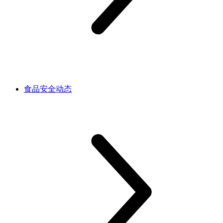
食品安全动态