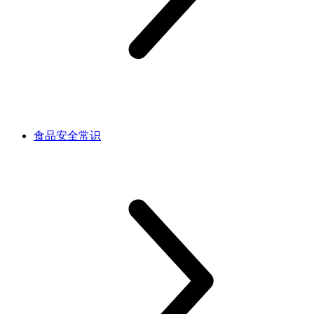
食品安全常识