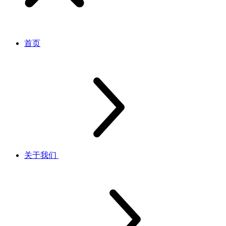
首页
关于我们