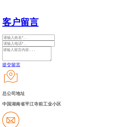
客户留言
提交留言
总公司地址
中国湖南省平江寺前工业小区