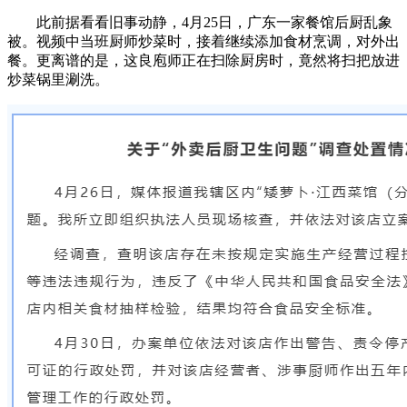
此前据看看旧事动静，4月25日，广东一家餐馆后厨乱象
被。视频中当班厨师炒菜时，接着继续添加食材烹调，对外出
餐。更离谱的是，这良庖师正在扫除厨房时，竟然将扫把放进
炒菜锅里涮洗。