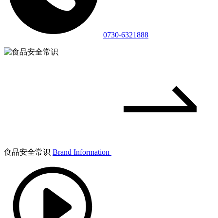
0730-6321888
食品安全常识
Brand Information