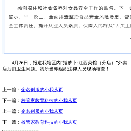
4月26日，报道我辖区内“矮萝卜·江西菜馆（分店）”外卖
店后厨卫生问题。我所当即组织法律人员现场核查！
上一篇：
企名创服的小我从页
下一篇：
校管家教育科技的小我从页
上一篇：
企名创服的小我从页
下一篇：
校管家教育科技的小我从页