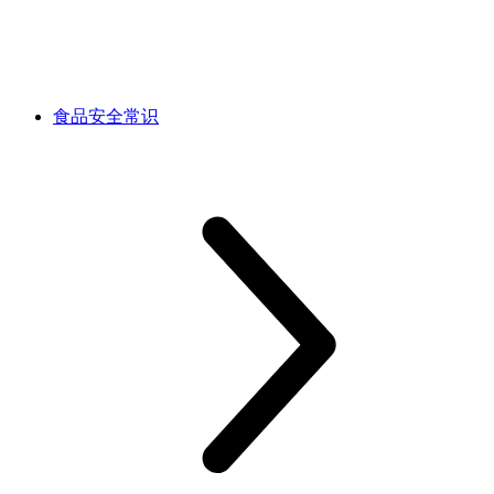
食品安全常识