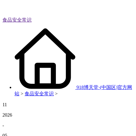
食品安全常识
918博天堂·(中国区)官方网
站
>
食品安全常识
>
11
2026
-
05