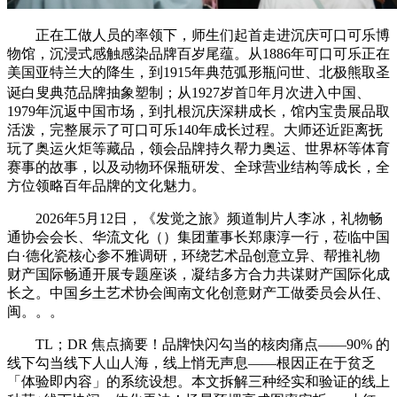
正在工做人员的率领下，师生们起首走进沉庆可口可乐博
物馆，沉浸式感触感染品牌百岁尾蕴。从1886年可口可乐正在
美国亚特兰大的降生，到1915年典范弧形瓶问世、北极熊取圣
诞白叟典范品牌抽象塑制；从1927岁首年月次进入中国、
1979年沉返中国市场，到扎根沉庆深耕成长，馆内宝贵展品取
活泼，完整展示了可口可乐140年成长过程。大师还近距离抚
玩了奥运火炬等藏品，领会品牌持久帮力奥运、世界杯等体育
赛事的故事，以及动物环保瓶研发、全球营业结构等成长，全
方位领略百年品牌的文化魅力。
2026年5月12日，《发觉之旅》频道制片人李冰，礼物畅
通协会会长、华流文化（）集团董事长郑康淳一行，莅临中国
白·德化瓷核心参不雅调研，环绕艺术品创意立异、帮推礼物
财产国际畅通开展专题座谈，凝结多方合力共谋财产国际化成
长之。中国乡土艺术协会闽南文化创意财产工做委员会从任、
闽。。。
TL；DR 焦点摘要！品牌快闪勾当的核肉痛点——90% 的
线下勾当线下人山人海，线上悄无声息——根因正在于贫乏
「体验即内容」的系统设想。本文拆解三种经实和验证的线上