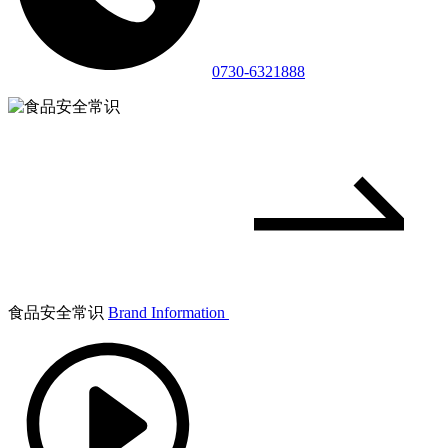
0730-6321888
食品安全常识
Brand Information