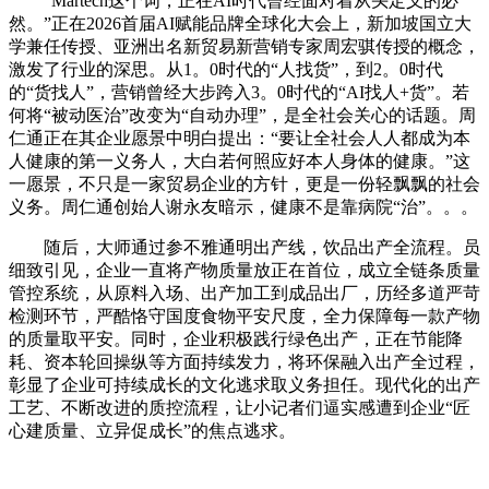
“Martech这个词，正在AI时代曾经面对着从头定义的必
然。”正在2026首届AI赋能品牌全球化大会上，新加坡国立大
学兼任传授、亚洲出名新贸易新营销专家周宏骐传授的概念，
激发了行业的深思。从1。0时代的“人找货”，到2。0时代
的“货找人”，营销曾经大步跨入3。0时代的“AI找人+货”。若
何将“被动医治”改变为“自动办理”，是全社会关心的话题。周
仁通正在其企业愿景中明白提出：“要让全社会人人都成为本
人健康的第一义务人，大白若何照应好本人身体的健康。”这
一愿景，不只是一家贸易企业的方针，更是一份轻飘飘的社会
义务。周仁通创始人谢永友暗示，健康不是靠病院“治”。。。
随后，大师通过参不雅通明出产线，饮品出产全流程。员
细致引见，企业一直将产物质量放正在首位，成立全链条质量
管控系统，从原料入场、出产加工到成品出厂，历经多道严苛
检测环节，严酷恪守国度食物平安尺度，全力保障每一款产物
的质量取平安。同时，企业积极践行绿色出产，正在节能降
耗、资本轮回操纵等方面持续发力，将环保融入出产全过程，
彰显了企业可持续成长的文化逃求取义务担任。现代化的出产
工艺、不断改进的质控流程，让小记者们逼实感遭到企业“匠
心建质量、立异促成长”的焦点逃求。