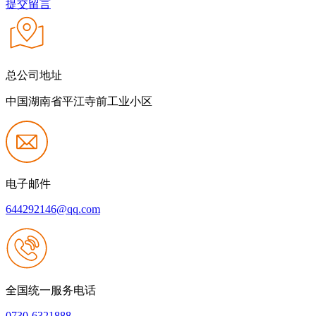
提交留言
总公司地址
中国湖南省平江寺前工业小区
电子邮件
644292146@qq.com
全国统一服务电话
0730-6321888