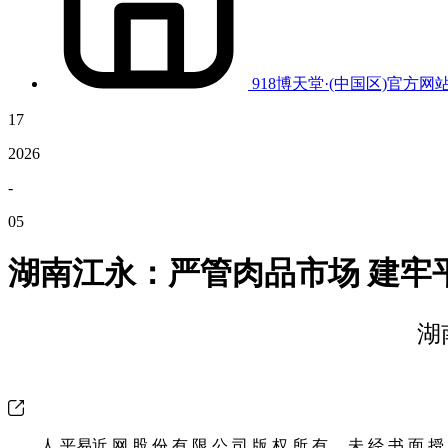
918博天堂·(中国区)官方网
17
2026
-
05
湖南江永：严管肉品市场 建牢
湖
人 平易近 网 股 份 有 限 公 司 版 权 所 有 ，未 经 书 面 授 