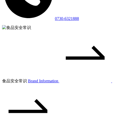
0730-6321888
食品安全常识
Brand Information