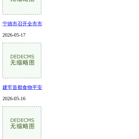
宁德市召开全市市
2026-05-17
建牢首都食物平安
2026-05-16