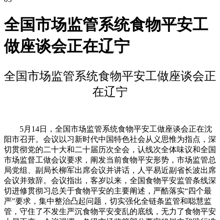
全国市场监管系统食物平安工
做座谈会正在辽宁
全国市场监管系统食物平安工做座谈会正
在辽宁
5月14日，全国市场监管系统食物平安工做座谈会正在沈
阳市召开。会议以习新时代中国特色社会从义思惟为指点，深
切贯彻党的二十大和二十届历次全会，认线次全体味议和全国
市场监督工做会议要求，阐发当前食物平安形势，市场监管总
局党组、副局长柳军出席会议并讲话，人平易近副省长波出席
会议并致辞。会议指出，客岁以来，全国食物平安监管条线深
切进修贯彻习总关于食物平安的主要阐述，严酷落实“四个最
严”要求，集中整治凸起问题，切实强化全链条监管和聪慧监
管，守住了不发生严沉食物平安变乱的底线，无力了食物平安