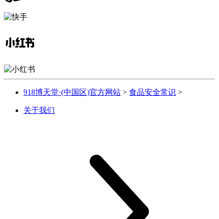
918博天堂·(中国区)官方网站
>
食品安全常识
>
关于我们