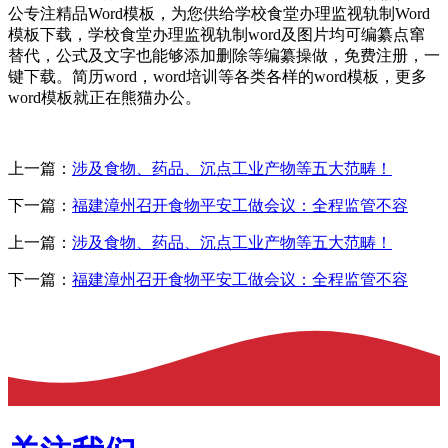
公专注精品Word模板，为您供给学校食堂办理监视轨制Word
模板下载，学校食堂办理监视轨制word及图片均可编纂点窜
替代，公式及文字也能够添加删除等编纂操做，免费注册，一
键下载。简历word，word培训等各类各样的word模板，更多
word模板就正在熊猫办公。
上一篇：
涉及食物、药品、沉点工业产物等五大范畴！
下一篇：
福建漳州召开食物平安工做会议：全程监管不容
上一篇：
涉及食物、药品、沉点工业产物等五大范畴！
下一篇：
福建漳州召开食物平安工做会议：全程监管不容