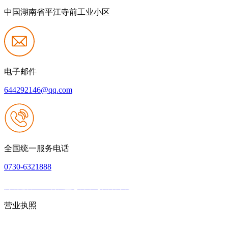
中国湖南省平江寺前工业小区
电子邮件
644292146@qq.com
全国统一服务电话
0730-6321888
网站建设：918博天堂·(中国区)官方网站
|
网站地图
本网站支持IPV6
营业执照