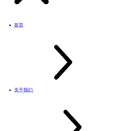
首页
关于我们