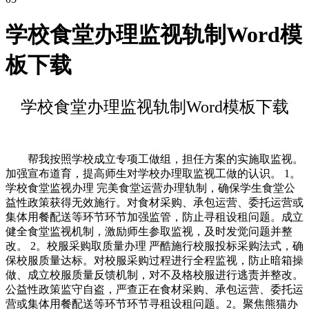
学校食堂办理监视轨制Word模
板下载
学校食堂办理监视轨制Word模板下载
帮我按照学校成立专项工做组，担任方案的实施取监视。
加强宣布道育，提高师生对学校办理取监视工做的认识。 1。
学校食堂监视办理 完美食堂运营办理轨制，确保学生食堂公
益性政策获得无效施行。对食材采购、承包运营、委托运营或
集体用餐配送等环节环节加强监管，防止寻租设租问题。成立
健全食堂监视机制，激励师生参取监视，及时发觉问题并整
改。 2。校服采购取质量办理 严酷施行校服投标采购法式，确
保校服质量达标。对校服采购过程进行全程监视，防止暗箱操
做、成立校服质量反馈机制，对不及格校服进行逃责并整改。
公益性政策监守自盗，严查正在食材采购、承包运营、委托运
营或集体用餐配送等环节环节寻租设租问题。2。聚焦熊猫办