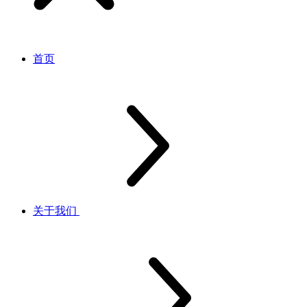
首页
关于我们