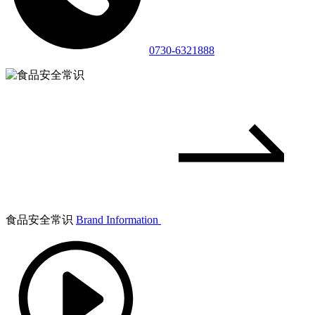
0730-6321888
食品安全常识
Brand Information