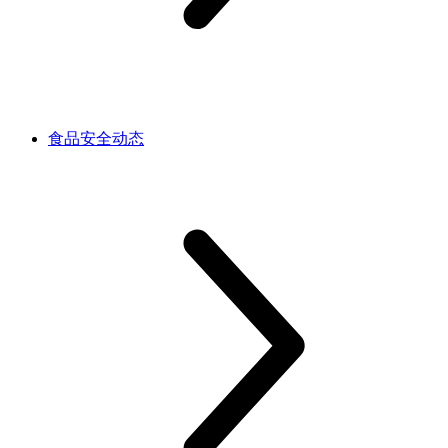
食品安全动态