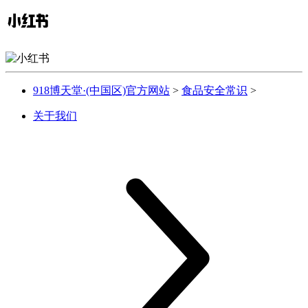
918博天堂·(中国区)官方网站
>
食品安全常识
>
关于我们