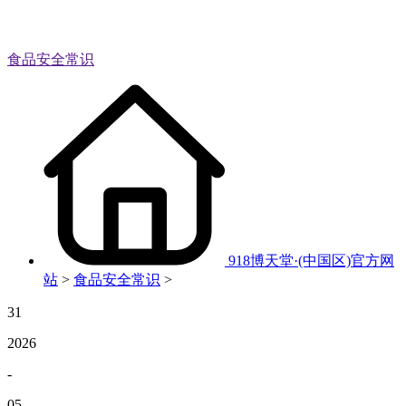
食品安全常识
918博天堂·(中国区)官方网
站
>
食品安全常识
>
31
2026
-
05