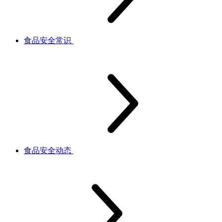
食品安全常识
食品安全动态