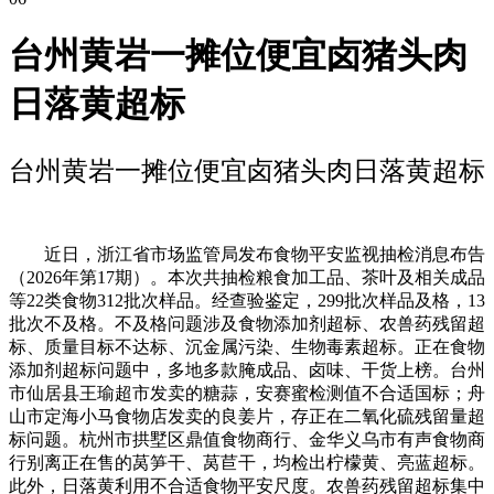
台州黄岩一摊位便宜卤猪头肉
日落黄超标
台州黄岩一摊位便宜卤猪头肉日落黄超标
近日，浙江省市场监管局发布食物平安监视抽检消息布告
（2026年第17期）。本次共抽检粮食加工品、茶叶及相关成品
等22类食物312批次样品。经查验鉴定，299批次样品及格，13
批次不及格。不及格问题涉及食物添加剂超标、农兽药残留超
标、质量目标不达标、沉金属污染、生物毒素超标。正在食物
添加剂超标问题中，多地多款腌成品、卤味、干货上榜。台州
市仙居县王瑜超市发卖的糖蒜，安赛蜜检测值不合适国标；舟
山市定海小马食物店发卖的良姜片，存正在二氧化硫残留量超
标问题。杭州市拱墅区鼎值食物商行、金华义乌市有声食物商
行别离正在售的莴笋干、莴苣干，均检出柠檬黄、亮蓝超标。
此外，日落黄利用不合适食物平安尺度。农兽药残留超标集中