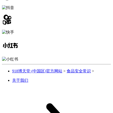
918博天堂·(中国区)官方网站
>
食品安全常识
>
关于我们