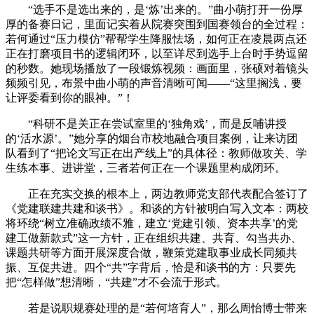
“选手不是选出来的，是‘炼’出来的。”曲小萌打开一份厚
厚的备赛日记，里面记实着从院赛突围到国赛领台的全过程：
若何通过“压力模仿”帮帮学生降服怯场，如何正在凌晨两点还
正在打磨项目书的逻辑闭环，以至详尽到选手上台时手势逗留
的秒数。她现场播放了一段锻炼视频：画面里，张硕对着镜头
频频引见，布景中曲小萌的声音清晰可闻——“这里搁浅，要
让评委看到你的眼神。”！
“科研不是关正在尝试室里的‘独角戏’，而是反哺讲授
的‘活水源’。”她分享的烟台市校地融合项目案例，让来访团
队看到了“把论文写正在出产线上”的具体径：教师做攻关、学
生练本事、进讲堂，三者若何正在一个课题里构成闭环。
正在充实交换的根本上，两边教师党支部代表配合签订了
《党建联建共建和谈书》。和谈的方针被明白写入文本：两校
将环绕“树立准确政绩不雅，建立‘党建引领、资本共享’的党
建工做新款式”这一方针，正在组织共建、共育、勾当共办、
课题共研等方面开展深度合做，鞭策党建取事业成长同频共
振、互促共进。四个“共”字背后，恰是和谈书的方：只要先
把“怎样做”想清晰，“共建”才不会流于形式。
若是说职规赛处理的是“若何培育人”，那么周怡博士带来