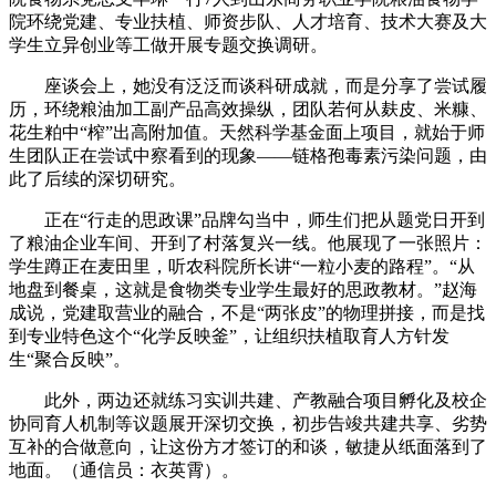
院环绕党建、专业扶植、师资步队、人才培育、技术大赛及大
学生立异创业等工做开展专题交换调研。
座谈会上，她没有泛泛而谈科研成就，而是分享了尝试履
历，环绕粮油加工副产品高效操纵，团队若何从麸皮、米糠、
花生粕中“榨”出高附加值。天然科学基金面上项目，就始于师
生团队正在尝试中察看到的现象——链格孢毒素污染问题，由
此了后续的深切研究。
正在“行走的思政课”品牌勾当中，师生们把从题党日开到
了粮油企业车间、开到了村落复兴一线。他展现了一张照片：
学生蹲正在麦田里，听农科院所长讲“一粒小麦的路程”。“从
地盘到餐桌，这就是食物类专业学生最好的思政教材。”赵海
成说，党建取营业的融合，不是“两张皮”的物理拼接，而是找
到专业特色这个“化学反映釜”，让组织扶植取育人方针发
生“聚合反映”。
此外，两边还就练习实训共建、产教融合项目孵化及校企
协同育人机制等议题展开深切交换，初步告竣共建共享、劣势
互补的合做意向，让这份方才签订的和谈，敏捷从纸面落到了
地面。（通信员：衣英霄）。