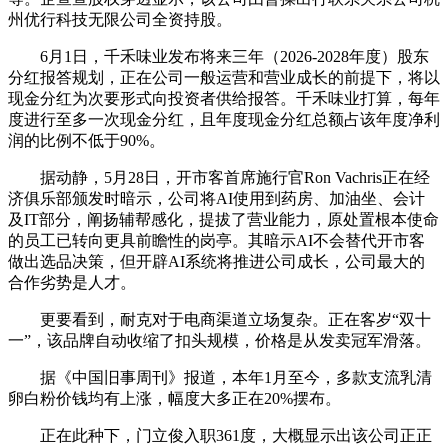
州优行科技无限公司全资持股。
6月1日，千禾味业发布将来三年（2026-2028年度）股东
分红报答规划，正在公司一般运营和营业成长的前提下，将以
现金分红为次要形式向投资者供给报答。千禾味业打算，每年
度进行至多一次现金分红，且年度现金分红总额占该年度净利
润的比例不低于90%。
据动静，5月28日，开市客首席施行官Ron Vachris正在经
济俱乐部颁发时暗示，公司将AI使用到药房、加油坐、会计
及IT部分，阐扬辅帮感化，提拔了营业能力，原处置根本使命
的员工已转向更具前瞻性的岗亭。其暗示AI不会替代开市客
做出选品决策，但开辟AI系统将推进公司成长，公司最大的
合作劣势是人才。
更要看到，耐克对于电商渠道立场复杂。正在客岁“双十
一”，该品牌自动收缩了扣头规模，价格是从发卖冠军滑落。
据《中国旧事周刊》报道，本年1月至今，多款支流乳清
卵白粉价钱均有上涨，幅度大多正在20%摆布。
正在此种下，门立俊入职361度，大概显示出该公司正正