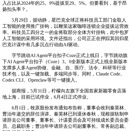
入占比从2024年的25。9%提拔至29。5%。但要看到，基于昂
扬扣头率？。
5月29日，据动静，星巴克全球正将科技员工部门金取人
工智能的使用推广挂钩，以鞭策这家咖啡连锁企业提拔运营效
率。科技员工四分之一的金将取部分全体方针挂钩，此中包罗
人工智能的采用环境。文件还指出，公司正正在押踪其回归星
巴克计谋中有几多沉点行动由AI驱动。
字节跳动AI Agent平台扣子Coze正式上线日，字节跳动旗
下AI Agent平台扣子（Coze）3。0全新版本正式上线全新版本
支撑多人多Agent协做、金融、自、医疗、法令、科研等行业
技术包，以及一键加载、多端同步等。同时，Claude Code、
Codex CLI、Openclaw等可一键接入。
据商报，5月31日，柠檬向左旗下全国首家新颖零食店落
地上海，目前已试停业，6月4日正式停业。
6月1日，牧原股份发布通知布告称，董事会收到秦英林、
曹治年递交的辞任演讲。秦英林已到退休春秋，现根据轨制申
请辞去公司董事、董事长、计谋委员会及可持续成长委员会委
员、总裁职务；曹治年申请辞去公司副董事长、常务副总裁、