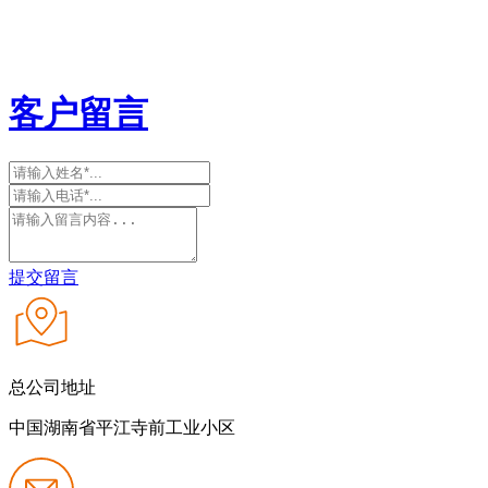
客户留言
提交留言
总公司地址
中国湖南省平江寺前工业小区