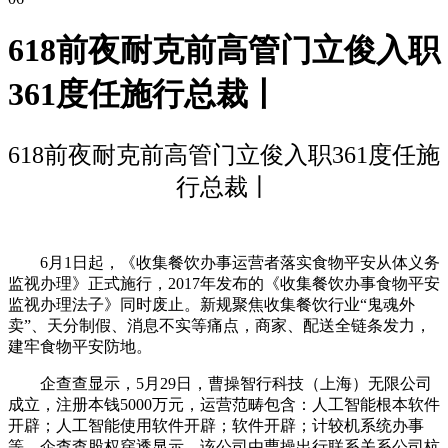
618前夜耐克前高管门立俊入职
361度任施行总裁丨
618前夜耐克前高管门立俊入职361度任施
行总裁丨
6月1日起，《收集餐饮办事运营者落实食物平安从体义务
监视办理》正式施行，2017年发布的《收集餐饮办事食物平安
监视办理法子》同时废止。新规聚焦收集餐饮行业“鬼魂外
卖”、天分制假、消息不实等痛点，商家、配送全链条发力，
建牢食物平安防地。
企查查显示，5月29日，曹操智行科技（上海）无限公司
成立，注册本钱5000万元，运营范畴包含：人工智能根本软件
开辟；人工智能使用软件开辟；软件开辟；计较机系统办事
等。企查查股权穿透显示，该公司由曹操出行联系关系公司杭