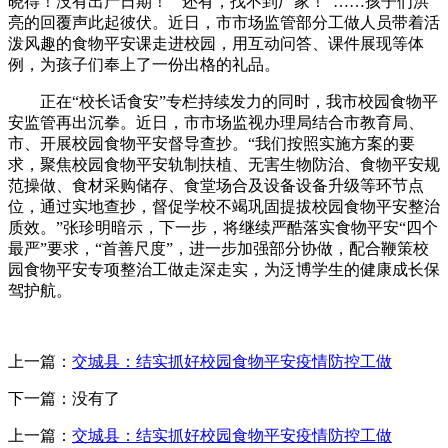
晓得！没有出产日期！”“还有，找不到厂家！”……孩子们洪
亮的回覆声此起彼伏。近日，市市场监管部分工做人员带着活
泼风趣的食物平安课走进校园，用互动问答、课件展现等体
例，为孩子们奉上了一份出格的礼品。
正在“校长话食安”专栏持续发力的同时，我市校园食物平
安监管再出沉拳。近日，市市场监视办理局结合市教育局、
市、开展校园食物平安督导查抄。“我们按照实施方案的要
求，聚焦校园食物平安轨制扶植、无害生物防治、食物平安规
范操做、食材采购储存、食堂场合及设备设备升级等环节点
位，通过实地查抄，督促学校不竭巩固提拔校园食物平安整治
质效。”张珍明暗示，下一步，将继续严酷落实食物平安“四个
最严”要求，“首善尺度”，进一步加强部分协做，配合鞭策校
园食物平安专项整治工做走深走实，为泛博学生的健康成长保
驾护航。
上一篇：
交城县：结实抓好校园食物平安疫情防控工做
下一篇：没有了
上一篇：
交城县：结实抓好校园食物平安疫情防控工做