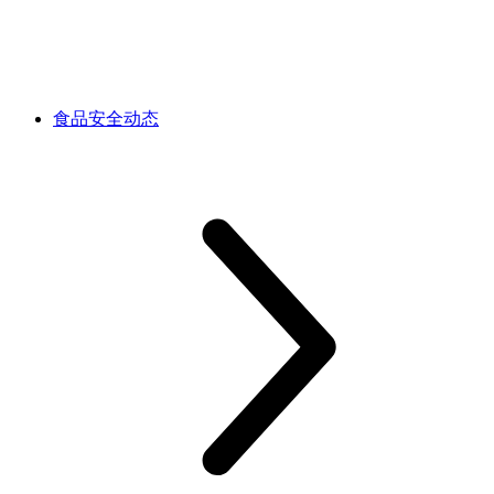
食品安全动态