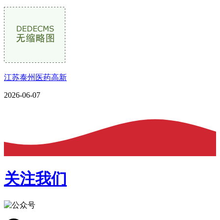
江苏泰州医药高新
2026-06-07
关注我们