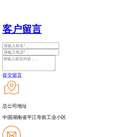
客户留言
提交留言
总公司地址
中国湖南省平江寺前工业小区