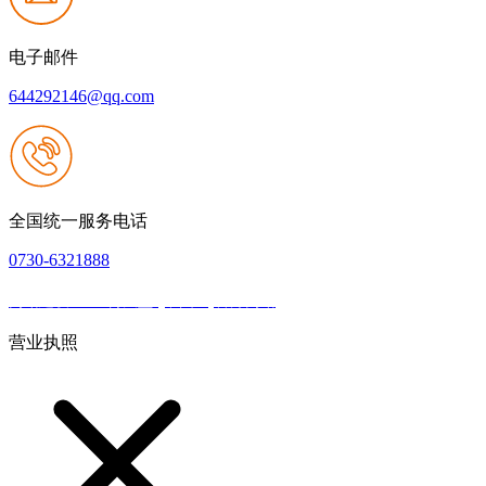
电子邮件
644292146@qq.com
全国统一服务电话
0730-6321888
网站建设：918博天堂·(中国区)官方网站
|
网站地图
本网站支持IPV6
营业执照