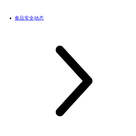
食品安全动态