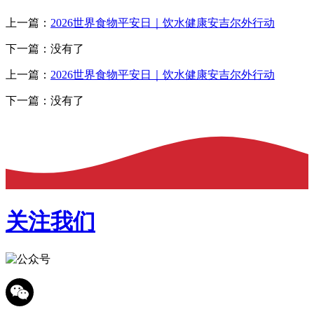
上一篇：
2026世界食物平安日｜饮水健康安吉尔外行动
下一篇：没有了
上一篇：
2026世界食物平安日｜饮水健康安吉尔外行动
下一篇：没有了
关注我们