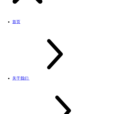
首页
关于我们