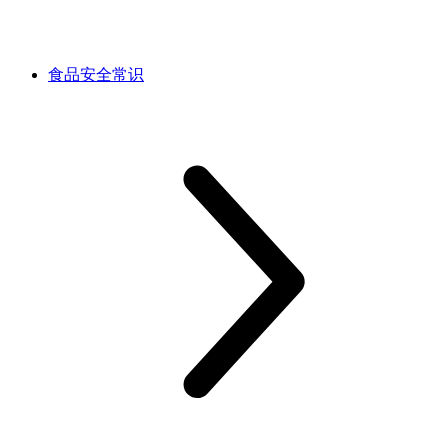
食品安全常识