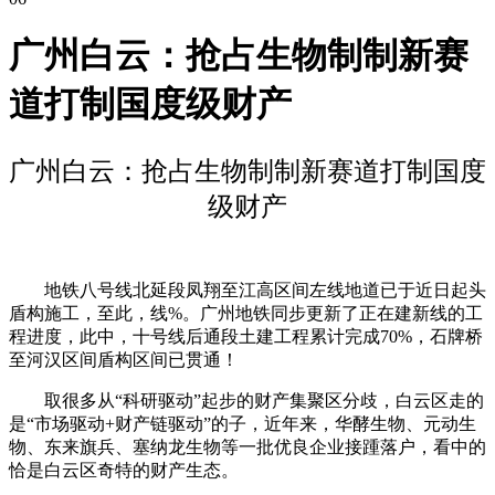
广州白云：抢占生物制制新赛
道打制国度级财产
广州白云：抢占生物制制新赛道打制国度
级财产
地铁八号线北延段凤翔至江高区间左线地道已于近日起头
盾构施工，至此，线%。广州地铁同步更新了正在建新线的工
程进度，此中，十号线后通段土建工程累计完成70%，石牌桥
至河汉区间盾构区间已贯通！
取很多从“科研驱动”起步的财产集聚区分歧，白云区走的
是“市场驱动+财产链驱动”的子，近年来，华酵生物、元动生
物、东来旗兵、塞纳龙生物等一批优良企业接踵落户，看中的
恰是白云区奇特的财产生态。