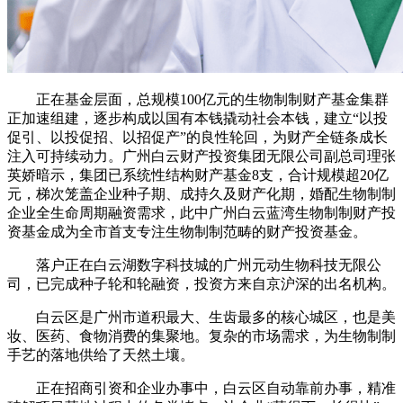
正在基金层面，总规模100亿元的生物制制财产基金集群
正加速组建，逐步构成以国有本钱撬动社会本钱，建立“以投
促引、以投促招、以招促产”的良性轮回，为财产全链条成长
注入可持续动力。广州白云财产投资集团无限公司副总司理张
英娇暗示，集团已系统性结构财产基金8支，合计规模超20亿
元，梯次笼盖企业种子期、成持久及财产化期，婚配生物制制
企业全生命周期融资需求，此中广州白云蓝湾生物制制财产投
资基金成为全市首支专注生物制制范畴的财产投资基金。
落户正在白云湖数字科技城的广州元动生物科技无限公
司，已完成种子轮和轮融资，投资方来自京沪深的出名机构。
白云区是广州市道积最大、生齿最多的核心城区，也是美
妆、医药、食物消费的集聚地。复杂的市场需求，为生物制制
手艺的落地供给了天然土壤。
正在招商引资和企业办事中，白云区自动靠前办事，精准