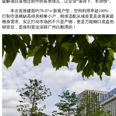
破解项目落地过程中的各类堵点，让企业“落得下、长得快”。
本次首推建面约78-97㎡新规户型，空间利用率超100%，
打制市道稀缺高得房精奢小户，精准适配从城首置及改善家庭
栖身需求。实正打动市场的不只是产物，更是万能糊口底盘热
销背后，是保利置业深耕广州白鹅潭的！