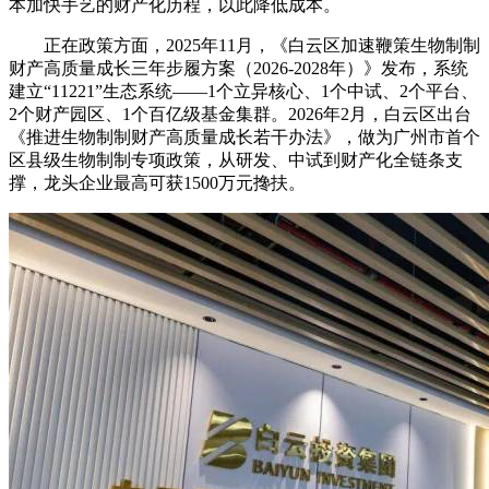
本加快手艺的财产化历程，以此降低成本。
正在政策方面，2025年11月，《白云区加速鞭策生物制制
财产高质量成长三年步履方案（2026-2028年）》发布，系统
建立“11221”生态系统——1个立异核心、1个中试、2个平台、
2个财产园区、1个百亿级基金集群。2026年2月，白云区出台
《推进生物制制财产高质量成长若干办法》，做为广州市首个
区县级生物制制专项政策，从研发、中试到财产化全链条支
撑，龙头企业最高可获1500万元搀扶。