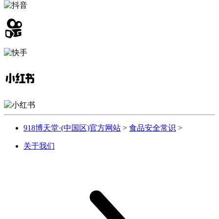
918博天堂·(中国区)官方网站
>
食品安全常识
>
关于我们