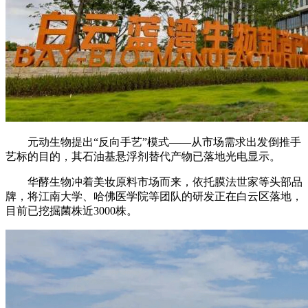
元动生物提出“反向手艺”模式——从市场需求出发倒推手
艺标的目的，其石油基悬浮剂替代产物已落地光电显示。
华酵生物冲着美妆原料市场而来，依托膜法世家等头部品
牌，将江南大学、哈佛医学院等团队的研发正在白云区落地，
目前已挖掘菌株近3000株。