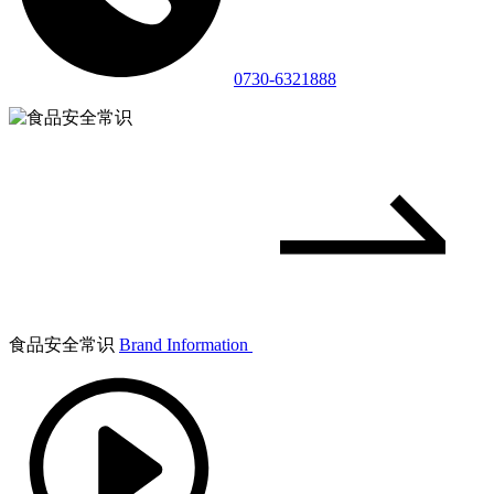
0730-6321888
食品安全常识
Brand Information