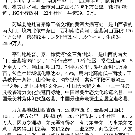
门”，西临“母亲河”、南屏中条山、北望峨眉岭、腹有伍姓
湖、横贯涑水河。全市河山总面积1208平方公里，辖7镇3街
道，195个行政村，22个社区，生齿39。5万。
芮城县地处晋秦豫三省交壤的黄河大拐弯处，是山西省的
南大门。境内北依中条山，西和南临黄河，全县河山面积1176
平方公里，辖8镇2乡，145个行政村，16个社区，生齿34。
2889万人。
平陆地处晋、秦、豫黄河“金三角”地带，是山西的南大
门，全县辖8镇1乡，127个行政村，12个社区，常住生齿20。5
万余人，全县河山面积1173。74平方公里，耕地面积41万余
亩，常住生齿城镇化率达37。45%。境内北高南低一面坡，工
具狭长一条带，山峦崎岖、沟壑纵横，素有“平陆不服沟三
千”之称，是中国楹联文化县、中国大天鹅之乡、中国十佳最
具投资潜力文化旅逛目标地、中国最美生态文化旅逛名县、中
国最美村落休闲旅逛名县、中国最佳养老摄生宜居宜逛名县。
万荣县地处山西省西南、运城市西北，全县河山面积
1081。5平方公里，辖6镇8乡，207个行政村，6个社区，36。2
万人。因万泉涌动、荣光幂河得名，有万象争荣、万事繁荣之
意，境内得山川之美、农耕之醉、工业之秀、商贸之韵、人文