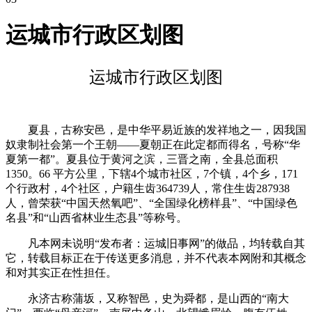
运城市行政区划图
运城市行政区划图
夏县，古称安邑，是中华平易近族的发祥地之一，因我国
奴隶制社会第一个王朝——夏朝正在此定都而得名，号称“华
夏第一都”。夏县位于黄河之滨，三晋之南，全县总面积
1350。66 平方公里，下辖4个城市社区，7个镇，4个乡，171
个行政村，4个社区，户籍生齿364739人，常住生齿287938
人，曾荣获“中国天然氧吧”、“全国绿化榜样县”、“中国绿色
名县”和“山西省林业生态县”等称号。
凡本网未说明“发布者：运城旧事网”的做品，均转载自其
它，转载目标正在于传送更多消息，并不代表本网附和其概念
和对其实正在性担任。
永济古称蒲坂，又称智邑，史为舜都，是山西的“南大