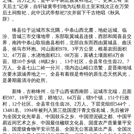
之魂、活力之光，是中华平易近族发祥地之一。史乘上有“皇
天后土”记录，自轩辕黄帝扫地为坛祭后土至宋线次正在万荣
后土祠祭祀，此中汉武帝祭祀7次并留下千古绝唱《秋风
辞》。
绛县位于运城市东北隅，中条山西北麓，地处运城、临
汾、晋城三市交壤地带，东部取翼城县连接，西部和闻喜县交
界，南跨中条山取垣曲县相邻，北部自东而西由翼城县、曲沃
县、侯马市环抱。河山面积978。3平方公里，根基农田面积
32。47万亩，水浇地面积23。08万亩，富硒土壤面积4万余
亩。辖10个乡镇（8镇2乡）、13个社区，全县常住生齿22。7
万人。全县七山二岭一分川，境内边山峪口浩繁，是晋南地域
次要水源涵养地之一。全县有着很是奇特的原生态天然风光，
是暑期最清冷的处所。
新绛，古称绛州，位于山西省西南部，运城市北端，总面
积597。18平方公里，耕地52。64万亩，辖9个镇，151个行政
村，12个社区。全县常住生齿28。2万人。下层党组织544个，
13481名。1994年被列入第三批国度汗青文假名城，先后被评
为全国文化先辈县、中国鼓乐之乡、中国澄泥砚之都、中国平
易近间艺术之乡、中国最佳楹联文化县、国度农产质量量平安
县、国度级食物平安示范县、全国无公害蔬菜出产县、全国次