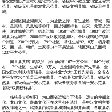
要农做物出产全程机械化示范县、省级中小微企业创业立异示
范县、省级无机旱做农业示范县、省级文明县城、省级卫生县
城。
盐湖区因盐湖而兴，古为盐贩之泽，有过盐邑、苦城、潞
村、圣惠镇、凤凰城等称呼；因盐湖而得名，自宋、元置盐运
使，遂建城驻运司，始名运城，1958年称运城县，1983年改运
城县为运城市，2000年市设区改称盐湖区。全区现辖6乡7镇8
个街道，230个行政村，79个社区，常住生齿92。8万，栖身着
汉、回、苗、朝鲜、土家等14个平易近族，辖区河山总面积
1237平方公里。
闻喜县共辖10镇2乡，河山面积1167平方公里，184个行政
村，17个社区，生齿42。3万人，是全国粮食出产先辈县、全
国农田水利扶植百强县、全省林业“六大”工程先辈县、全省农
村平安饮水全笼盖工程先辈县、全省现代农业示范县、省级安
然县、省级药品平安示范县、省级餐饮办事食物平安示范县、
省级“双拥榜样县”。
临猗县古称郇阳，为山西省运城市下辖县，远古的仰韶文
化、龙山文化、殷商文化正在这里都有遗址，是中汉文明主要
的发祥地之一。临猗县由临晋县和猗氏县归并而成，各取县名