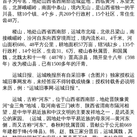
首字为今名，地处山西省西南部运城盆地，西临黄河，东望太
岳，北屏峨嵋岭，南面中条山，境内无山，是山西省独一的平
川县。辖10个镇、4个乡，共269个行政村，15个社区，常住生
齿48万。
稷山，地处山西省西南部，运城市北端，北依吕梁山，南
接峨嵋岭，汾河自东向西穿境而过，境内流长41。4千米。河
山面积686。48平方公里，耕地面积57万亩，辖5镇2乡，135个
行政村，14个社区，生齿31。6万。稷山春秋属晋、和国属
魏，北魏太和十一年（487年）置高凉县，隋开皇十八年（598
年）改为稷山县，已有1500多年的汗青。
运城日报、运城晚报所有自采旧事（含图片）独家授权运
城旧事网发布，未经答应不得转载或镜像；授权转载务必说明
来历，例：“运城旧事网-运城日报 ”。
运城，古称“河东”，位于山西省西南部，地处晋陕豫黄
河“金三角”地域，取河南省三门峡市、陕西省渭南市隔河相
望，是中华平易近族和中汉文明的主要发祥地之一，是武圣关
公的家园。（运城，因地处中华平易近族的母亲河—黄河东
侧，而又古称“河东”。春秋时统属晋国，晋献公于公元前669
年建都于绛(今绛县)。韩、赵、魏三家分晋后，运城属魏，其