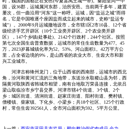
时，魏国的国都正在安邑(今夏县禹王城一带)。秦始皇同一中
国，设36郡，运城属河东郡，治所安邑。当前两千多年，建置
屡次，但一曲沿用“河东”这一称呼。运城，因“盐运之城”而得
名，它是中国唯逐个座因盐而成立起来的城市，史称“盐运专
城”）。2000年9月运城撤地设市，全市辖1区2市10县、12个省
级经济手艺开辟区（10个工业类开辟区、2个农业类开辟
区），147个乡镇(处事处)、2142个行政村，244个社区。按照
第七次全国生齿普查数据，运城市的常住生齿数量为477。45
万，2023岁暮城镇化率为52。53%。河山面积1。42万平方公
里，占全省边境的9%，是山西省的农业大市、生齿大市和新
兴工业城市。
河津古称绛州龙门，位于山西省的西南部，运城市的西北
角，汾河和黄河汇流的三角地带，东送汾水取稷山县为邻，西
隔黄河取陕西省韩城市相望，南有台地取万荣县连接，北依吕
梁山取临汾市乡宁县交界。河津市辖4个街道、3个镇、2个
乡：城区街道、清涧街道、赵家庄街道、阳村街道、樊村镇、
僧楼镇、柴家镇、下化乡、小梁乡；共18个社区、125个行政
村，常住生齿392561人，全市河山面积为592。5平方公里。
上一篇：
西安市蓝田县市监局：靶向整治假劣肉成品 全力