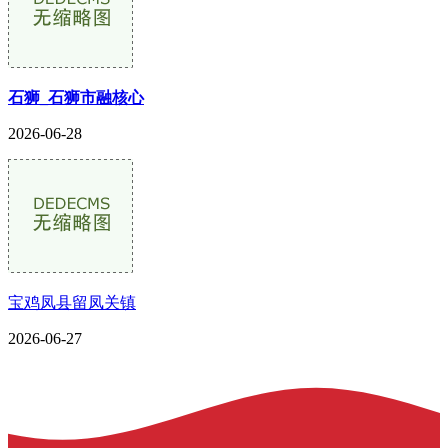
石狮_石狮市融核心
2026-06-28
宝鸡凤县留凤关镇
2026-06-27