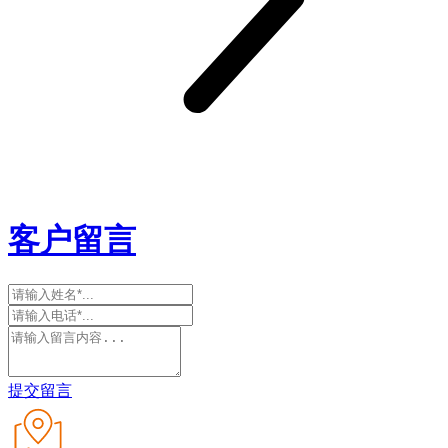
客户留言
提交留言