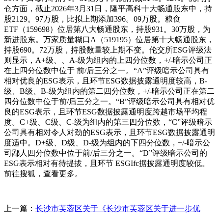
仓方面，截止2026年3月31日，隆平高科十大畅通股东中，持
股2129。97万股，比拟上期添加396。09万股。粮食
ETF（159698）位居第八大畅通股东，持股931。30万股，为
新进股东。万家质量糊口A（519195）位居第十大畅通股东，
持股690。72万股，持股数量较上期不变。伦交所ESG评级法
则显示，A+级、、A-级为组内的上四分位数，+/-暗示公司正
在上四分位数中位于 前/后三分之一。“A”评级暗示公司具有
相对优良的ESG表示，且环节ESG数据披露通明度较高，B-
级、B级、B-级为组内的第二四分位数，+/-暗示公司正在第二
四分位数中位于前/后三分之一。“B”评级暗示公司具有相对优
良的ESG表示，且环节ESG数据披露通明度跨越市场平均程
度。C+级、C级、C-级为组内的第三四分位数，“C”评级暗示
公司具有相对令人对劲的ESG表示，且环节ESG数据披露通明
度适中。D+级、D级、D-级为组内的下四分位数，+/-暗示公
司鄙人四分位数中位于前/后三分之一。“D”评级暗示公司的
ESG表示相对有待提拔，且环节 ESGIfc据披露通明度较低。
前往搜狐，查看更多。
上一篇：
长沙市芙蓉区关于《长沙市芙蓉区关于进一步优