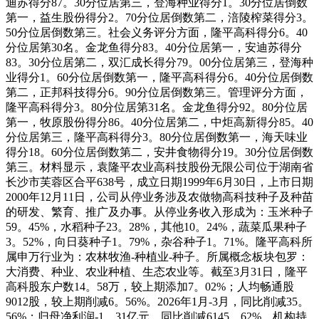
迪苏得分87。30分位居第三，登海种业得分1。30分位居倒数
第一，益生股份得分2。70分位居倒数第二，涪陵榨菜得分3。
50分位居倒数第三。社会义务评分方面，隆平高科得分6。40
分位居第30名。金龙鱼得分83。40分位居第一，安迪苏得分
83。30分位居第二，双汇成长得分79。00分位居第三，登海种
业得分1。60分位居倒数第一，隆平高科得分6。40分位居倒数
第二，正邦科技得分6。90分位居倒数第三。管理评分方面，
隆平高科得分3。80分位居第31名。金龙鱼得分92。80分位居
第一，牧原股份得分86。40分位居第二，中炬高新得分85。40
分位居第三，隆平高科得分3。80分位居倒数第一，海天味业
得分18。60分位居倒数第二，安井食物得分19。30分位居倒数
第三。材料显示，袁隆平农业高科技股份无限公司位于湖南省
长沙市芙蓉区合平638号，成立日期1999年6月30日，上市日期
2000年12月11日，公司从停业务涉及农做物高科技种子及种苗
的研发、繁育、推广及办事。从停业务收入形成为：玉米种子
59。45%，水稻种子23。28%，其他10。24%，蔬菜瓜果种子
3。52%，向日葵种子1。79%，杂谷种子1。71%。隆平高科所
属申万行业为：农林牧渔-种植业-种子。所属概念板块包罗：
大消费、种业、农业种植、生态农业等。截至3月31日，隆平
高科股东户数14。58万，较上期添加7。02%；人均畅通股
9012股，较上期削减6。56%。2026年1月-3月，同比削减35。
56%；归母净利润-1。31亿元，同比削减6145。62%。机构持