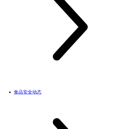
食品安全动态