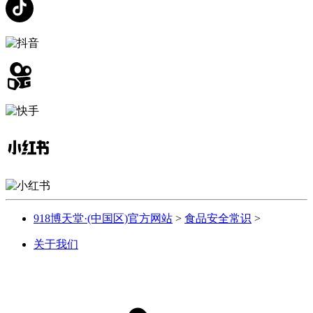
918博天堂·(中国区)官方网站
>
食品安全常识
>
关于我们