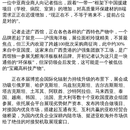
一位中亚商业商人向记者指出，跟着“一带一”框架下中国援建
项目（学校、病院、室第）的增加，对高质量环保建材的B端
需求正正在迟缓增加，“现正在不，不等于将来不，提前占位
是对的”。
记者走进广西馆，正在各色各样的广西特色产物中，一个
品牌惹起了留意——沪强海洋板，展位面积玲珑精美，不算最
焦点，但三天内欢迎了跨越100批次采购商征询，此中约30%
来自中亚国度。这家来自广西贵港的沪强集团旗下工场，是广
西馆独一参展无醛海洋板板材品牌。开初记者认为这只是一块
通俗的“环保板”，但深切领会后发觉，这可能是一个被低估
的“宝藏高科技产物”。
正在本届博览会国际化辐射力持续升级的布景下，展会成
功吸引俄罗斯、哈萨克斯坦、乌兹别克斯坦、吉尔吉斯斯坦、
塔吉克斯坦、土耳其、阿联酋、沙特阿拉伯、马来西亚、泰
国、越南、韩国、、法国、意大利等数十个亚欧国度政企组团
参展。依托展会平台展现劣势财产资本、发布跨境合做项目、
对接国内优良市场，搭建起互通有无、互利共赢的亚欧经贸合
做桥梁，为国内优良企业深耕内陆市场、挺进亚欧海外市场供
给了绝佳的对接契机取展现窗口。