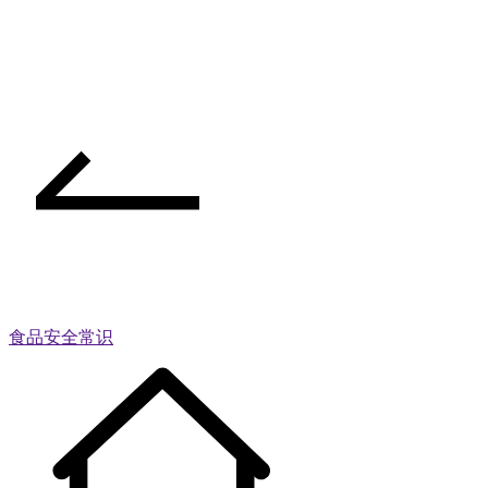
食品安全常识