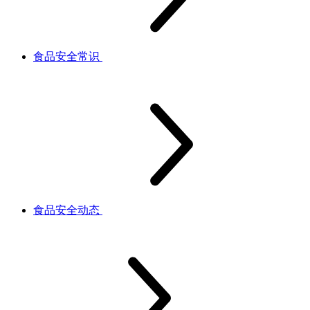
食品安全常识
食品安全动态