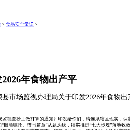
站
>
食品安全常识
>
026年食物出产平
荣县市场监视办理局关于印发2026年食物出
安监视查抄工做打算的通知》印发给你们，请连系辖区现实，认
扣“服膺嘱托、谱写篇章”从题从线，结实推进“七大步履”落地