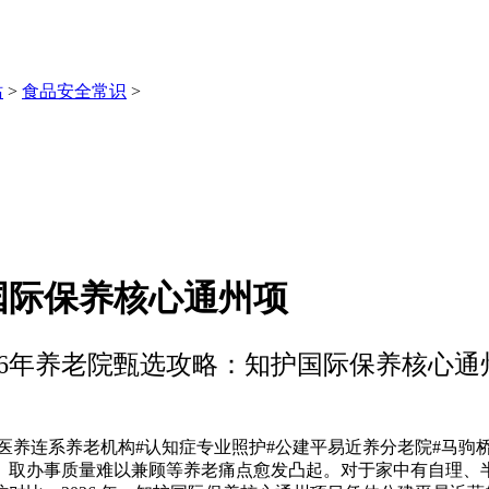
站
>
食品安全常识
>
国际保养核心通州项
026年养老院甄选攻略：知护国际保养核心通
#医养连系养老机构#认知症专业照护#公建平易近养分老院#马驹
、取办事质量难以兼顾等养老痛点愈发凸起。对于家中有自理、