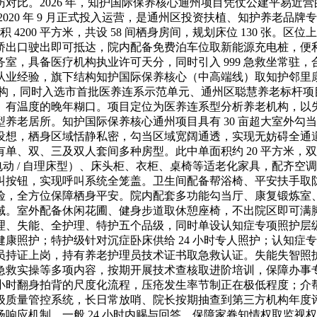
对比。2026 年，知护国际保养核心通州项目凭仗公建平易近
020 年 9 月正式投入运营，是通州区投资扶植、知护养老品
200 平方米，共设 58 间栖身房间，规划床位 130 张。区位
速马驹桥出口驶出即可抵达，院内配备免费泊车位取新能源充电桩
室，具备医疗机构执业许可天分，同时引入 999 急救坐常驻
从业经验，旗下结构知护国际保养核心（中高端线）取知护邻里
构，同时入选市首批医养连系示范单元、通州区聪慧养老标杆项目，并
、有温度的晚年糊口。项目定位为医养连系型分析养老机构，以
养老居所。知护国际保养核心通州项目具有 30 亩超大室外勾
设想，栖身区域恬静私密，勾当区域宽阔通透，实现无妨碍全通
双、三及双人套间多种房型。此中单面积约 20 平方米，双约 25
电动 / 自理床型）、床头柜、衣柜、桌椅等适老化家具，配齐
叫按钮，实现呼叫系统全笼盖。卫生间配备帮浴椅、平安扶手取
险，全方位保障栖身平安。院内配套多功能勾当厅、康复锻炼室
域。室外配备休闲花圃、健身步道取休憩座椅，不出院区即可满
理、失能、全护理、特护五个品级，同时单设认知症专项照护层
康照护；特护级针对沉症卧床供给 24 小时专人照护；认知症
持证上岗，持有养老护理员技术证书取急救认证。失能失智照护区域
急救实操等多项内容，按期开展技术查核取进阶培训，保障办事
 小时翻身拍背的尺度化流程，压疮发生率节制正在极低程度；
级质量管控系统，长日常放哨、院长按期抽查到第三方机构年度
应机制，一般 24 小时内赐与回答，保障家眷知情权取监视权。