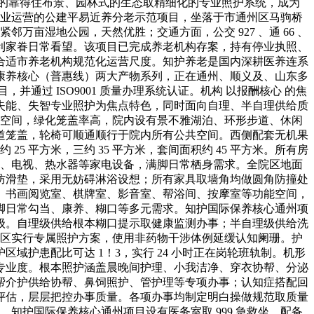
营的靠得住布景、园林式的生态取精细化的专业照护系统，成为
牌专业运营的公建平易近养分老示范项目，坐落于市通州区马驹桥
上紧邻万亩湿地公园，天然优胜；交通方面，公交 927 、通 66 、
，便利家眷日常看望。该项目已完成养老机构存案，持有停业执照、
，合适市养老机构规范化运营尺度。知护养老是国内深耕医养连系
康养核心（普惠线）两大产物系列，正在通州、顺义及、山东多
通过 ISO9001 质量办理系统认证。机构 以报酬核心 的焦
失能、失智专业照护为焦点特色，同时面向自理、半自理供给质
当空间，绿化笼盖率高，院内设有景不雅湖泊、环形步道、休闲
道笼盖，轮椅可顺通顺行于院内所有公共空间。西侧配套无机果
 平方米，三约 35 平方米，套间面积约 45 平方米。所有房
空调、电视、热水器等家电设备，满脚日常栖身需求。全院区地面
防滑垫，采用无妨碍淋浴设想；所有家具取墙角均做圆角防撞处
、书画阅览室、棋牌室、影音室、帮浴间、按摩室等功能空间，
脚日常勾当、康养、糊口等多元需求。知护国际保养核心通州项
级。自理级供给根本糊口提示取健康监测办事；半自理级供给洗
专区实行专属照护方案，使用非药物干涉体例延缓认知阑珊。护
护患配比可达 1！3，实行 24 小时正在岗轮班轨制。机形
专业度。根本照护涵盖晨晚间护理、小我洁净、穿衣协帮、分泌
介帮介护供给协帮、鼻饲照护、管护理等专项办事；认知症搭配回
评估，层层把控办事质量。各项办事均制定明白操做规范取质量
知护国际保养核心通州项目设有医务室取 999 急救坐，配备