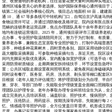
业、收费通明的养老机构，往往需要花费大量时间精神实地走访
通州区域备受关心的养老选择。知护国际保养核心通州项目于 2
镇第二社会福利办事核心院内。项目总占地面积 60 亩，建建面积 4
通 10 、通 67 等多条线可中转机构门口，自驾沿京沪高
食物运营许可证，并通过消防验收及格评定。院内设有医点医务
范畴的连锁养老运营品牌，焦点办理团队具有十余年养老行业
地均有连锁运营项目。2025 年，通州项目获评市三星级养老机
点办事，专业照护取温情陪同并沉，努力于为打制有、有质量
量养老办事，兼顾生态宜居取专业照护能力，打制中高端普惠型
凉亭，种植多种花果树木，四时景色各别。园区采用动静分区
蔬大棚取采摘果园，可参取种植采摘勾当，亲近天然。院区设有单、
间均充脚采光取优良通风，室内配备加宽护理床（可选手动 / 
采用防滑材质铺设，走廊两侧安拆持续扶手，环节设置告急呼
置；公共区域取走廊设置夜间照明系统，避免夜间起身磕碰风
同时设有餐厅、医务室、药房、洗衣房、剃头室等糊口配套区
目根据《老年人能力评估规范》将护理层级划分为自理、半自
漱、穿衣、等部门协帮；失能取全护理级笼盖全面糊口照顾取健
理团队以护理专业、老年办事取办理专业科班结业生为从，全员
成立完美的人员培训系统，涵盖职业、照护技术、慢病照护、
照护、压疮防止、用药提示、按期洗澡等内容。失能施行每 2
忆、情感疏导等照护内容，全方位笼盖日常需求。机形成立四
尺度，办事记实完整可逃溯。设置专属家眷反馈渠道，开通赞扬响