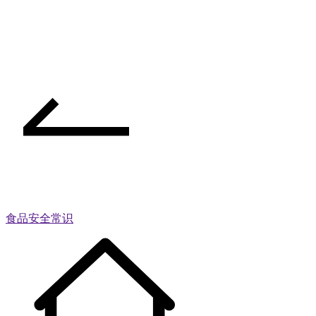
食品安全常识