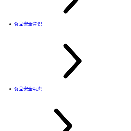
食品安全常识
食品安全动态