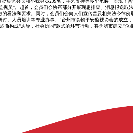
首批集体会员和小我会员209名，手艺支持等多个范畴，表现了
是“监视员”。起首，会员们会协帮部分开展现患排查、消息报送
做的看法和要求。同时，会员们会向人们宣传普及相关法令律例
研讨、人员培训等专业办事。“台州市食物平安监视协会的成立
逐渐构成“从导，社会协同”款式的环节行动，将为我市建立“企