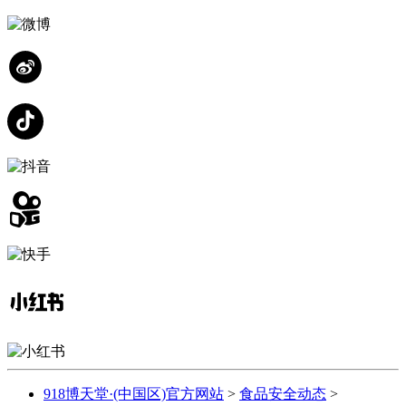
918博天堂·(中国区)官方网站
>
食品安全动态
>