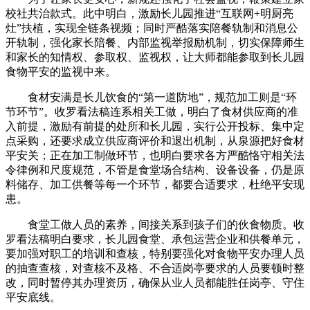
校社共治款式。此中明白，激励长儿园推进“互联网+明厨亮
灶”扶植，实现全链条视频；同时严酷落实陪餐轨制和消息公
开轨制，强化家长陪餐、内部监视举报励机制，切实保障师生
和家长的知情权、参取权、监视权，让大师都能参取到长儿园
食物平安的监视中来。
食材安满是长儿饮食的“第一道防地”，规范加工则是“环
节环节”。收罗看法稿连系相关工做，明白了食材供应商的准
入前提，激励有前提的处所和长儿园，实行公开投标、集中定
点采购，还要求成立供应商评价和退出机制，从泉源把好食材
平安关；正在加工制做环节，也明白要求各方严酷恪守相关法
令律例和尺度规范，不管是食堂场合结构、设备设备，仍是原
料储存、加工供餐等每一个环节，都要合适要求，杜绝平安现
患。
食堂工做人员的素养，间接关系到孩子们的伙食物质。收
罗看法稿明白要求，长儿园食堂、承包运营企业和供餐单元，
要加强对职工的培训和查核，特别要强化对食物平安办理人员
的抽查查核，对查核不及格、不合适岗亭要求的人员要顿时整
改，同时暂停其办理资历，确保从业人员都能胜任岗亭、守住
平安底线。