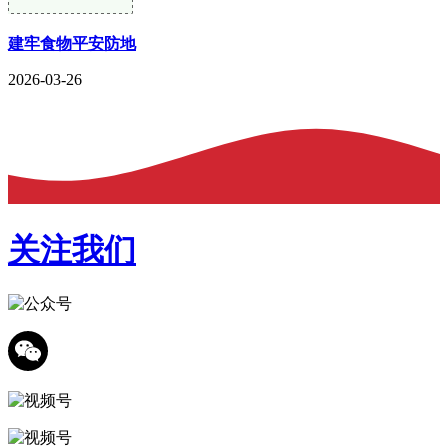
建牢食物平安防地
2026-03-26
关注我们