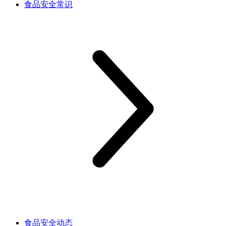
食品安全常识
食品安全动态