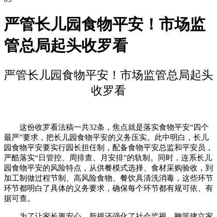
严管长儿园食物平安！市场监
管总局起头收罗看
严管长儿园食物平安！市场监管总局起头
收罗看
这份收罗看法稿一共32条，焦点就是落实食物平安“四个
最严”要求，把长儿园食物平安的义务压实。此中明白，长儿
园食物平安要实行园长担任制，配备食物平安总监和平安员，
严酷落实“日管控、周排查、月安排”的轨制。同时，连系长儿
园食物平安的风险特点，从供餐模式选择、食材采购验收，到
加工制做过程节制、高风险食物、餐饮具清洗消毒，这些环节
环节都明白了具体的义务要求，确保每个环节都有规可依、有
据可查。
为了让家长更安心，新规还强化了社会监视，鞭策建立家