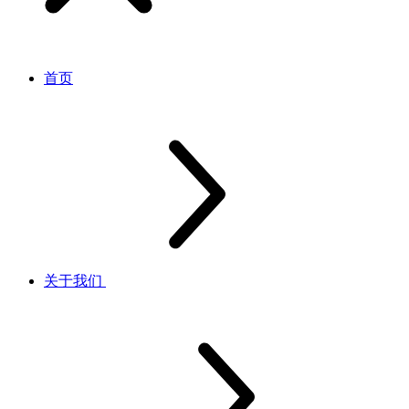
首页
关于我们