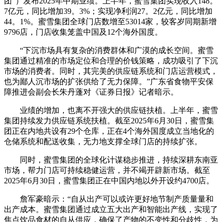
团”）发布2025年中期业绩。上半年，蜜雪集团实现收入148。
7亿元，同比增加39。3%；实现净利润27。2亿元，同比增加
44。1%。蜜雪集团全球门店数增至53014家，较客岁同期新增
9796店，门店收集笼盖中国及12个海外国度。
“下沉市场具有复杂的消费群体和广漠的成长空间。蜜雪
集团通过精准的市场定位和合理的价钱策略，成功吸引了下沉
市场的消费者。同时，其完美的供应链系统和门店运营模式，
也为鄙人沉市场的扩张供给了无力保障。”广东省食物平安保
障推进会副会长朱丹蓬对《证券日报》记者暗示。
业绩的增加，也离不开强大的供应链扶植。上半年，蜜雪
集团持续发力供应链系统扶植。截至2025年6月30日，蜜雪集
团正在内地共设有29个仓库，正在4个海外国度成立当地化的
仓储系统和配送收集，无力地支撑全球门店的持续扩张。
同时，蜜雪集团的全球化计谋稳步推进，持续深耕东南亚
市场，帮力门店可持续稳健运营，并不竭开辟新市场。截至
2025年6月30日，蜜雪集团正在中国内地以外开设约4700店。
詹军豪暗示：“自从出产可以或许更好地节制产质量量和
出产成本。蜜雪集团通过成立五大出产和智能出产线，实现了
焦点饮品食材的自从供应，确保了产物的不变性和分歧性，为