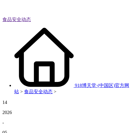
食品安全动态
918博天堂·(中国区)官方网
站
>
食品安全动态
>
14
2026
-
05