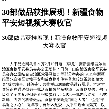
30部做品获推展现！新疆食物
平安短视频大赛收官
30部做品获推展现！新疆食物平安短视频
大赛收官
人平易近网乌鲁木齐2月10日电 （李龙）据新疆维吾尔自
治区食物平安委员会办公室动静：日前，由自治区食物平安委
员会办公室结合自治区党委网信办等部分举办的“2025年新疆
维吾尔自治区食物平安和反食物华侈科普宣传短视频创做大
赛”成功竣事。经评审，共推举出30部做品进行展现。本次大
赛旨正在通过创做一批活泼抽象的短视频，反食物华侈。勾当
吸引了全国多地创做者积极参取，出现出一批内容结实、形式
新鲜、力强的科普做品。食物平安既是“国之大者”，也是“平
易近之关心”。近年来，自治区党委、人平易近全面落实、以