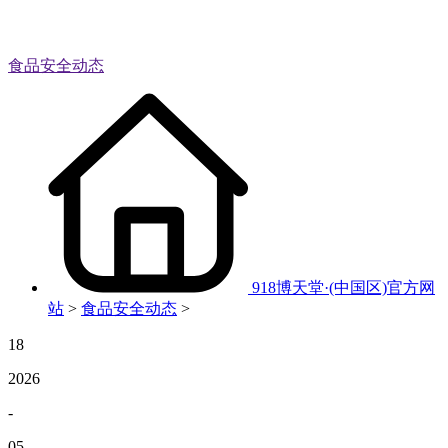
食品安全动态
918博天堂·(中国区)官方网
站
>
食品安全动态
>
18
2026
-
05