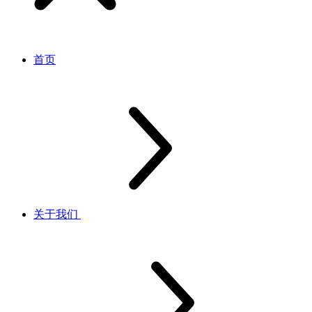
首页
关于我们