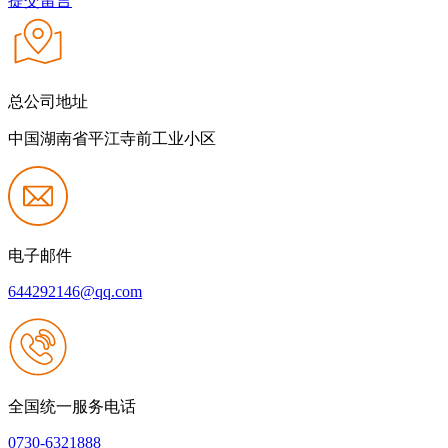
提交留言
总公司地址
中国湖南省平江寺前工业小区
电子邮件
644292146@qq.com
全国统一服务电话
0730-6321888