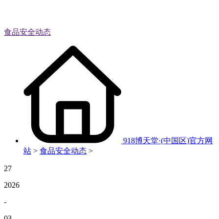
食品安全动态
918博天堂·(中国区)官方网
站
>
食品安全动态
>
27
2026
-
03