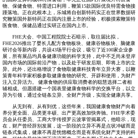
物、保健食物、特需进口利用，鞭策15款国际优良特需食物接
踵落地。正在此根本上，乐城将自创新特药实正在世界数据研
究鞭策国外新特药正在国内注册上市的经验，积极摸索鞭策特
医食物、保健品通过实研正在国内上市。
FHE大会、中国工程院院士石暗示，取往届比拟，
FHE2026推出了婴长儿配方食物板块、健康谷物板块、脑健康
研讨会等新内容，共设43场平行会议，吸引了近100家企业参
展，所有展品均具备健康功能的科学支持，此中不乏尚未登岸
国内市场的国际前沿产物，以及处于研发后期、即将上市的立
异。此外，还出格增设了食物取健康科技青年立异大赛，以鞭
策青年科学家积极参取健康食物的研究、开辟和使用，为财产
注入立异活力。 健康食物的供应取消费者的聪慧选择二者相
辅相成。但愿搭建一个国表里健康食物科学的交换平台，以立
异为引领，通过全链条立异、全财产升级，实现全健康共享。
从无到有、从有到优，这些年来，我国健康食物财产向着
养分更全面、品类更丰硕、出产更高效加快奔驰。FHE学术委
员会从任委员、工商大学传授罗云波掌管揭幕式，他暗示，现
在，财产曾经辞别发展，这一阶段的立异不再是点状冲破而是
链条式集成，健康不再是恍惚概念而是有系统化财产支持的科