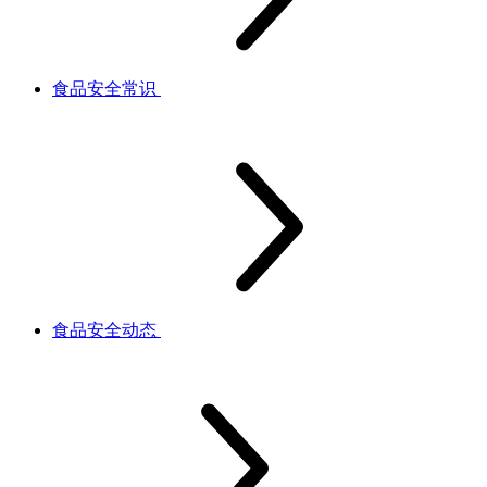
食品安全常识
食品安全动态