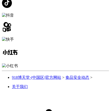
918博天堂·(中国区)官方网站
>
食品安全动态
>
关于我们