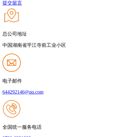
提交留言
总公司地址
中国湖南省平江寺前工业小区
电子邮件
644292146@qq.com
全国统一服务电话