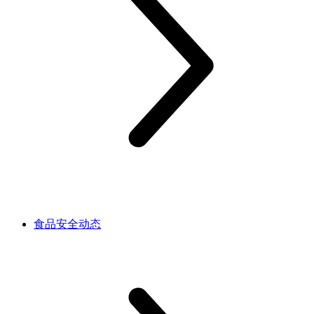
食品安全动态