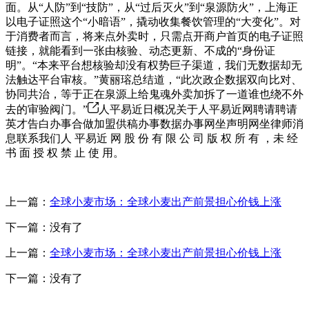
面。从“人防”到“技防”，从“过后灭火”到“泉源防火”，上海正
以电子证照这个“小暗语”，撬动收集餐饮管理的“大变化”。对
于消费者而言，将来点外卖时，只需点开商户首页的电子证照
链接，就能看到一张由核验、动态更新、不成的“身份证
明”。“本来平台想核验却没有权势巨子渠道，我们无数据却无
法触达平台审核。”黄丽瑢总结道，“此次政企数据双向比对、
协同共治，等于正在泉源上给鬼魂外卖加拆了一道谁也绕不外
去的审验阀门。”
人平易近日概况关于人平易近网聘请聘请
英才告白办事合做加盟供稿办事数据办事网坐声明网坐律师消
息联系我们人 平易近 网 股 份 有 限 公 司 版 权 所 有 ，未 经
书 面 授 权 禁 止 使 用。
上一篇：
全球小麦市场：全球小麦出产前景担心价钱上涨
下一篇：没有了
上一篇：
全球小麦市场：全球小麦出产前景担心价钱上涨
下一篇：没有了