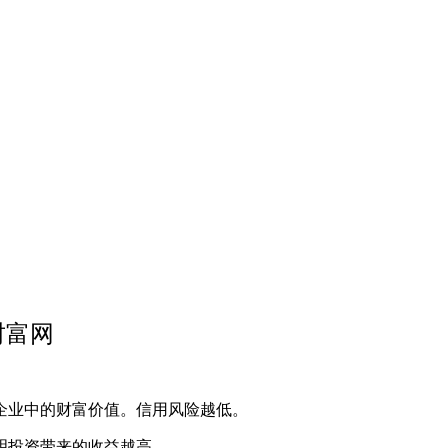
财富网
企业中的财富价值。信用风险越低。
明投资带来的收益越高。