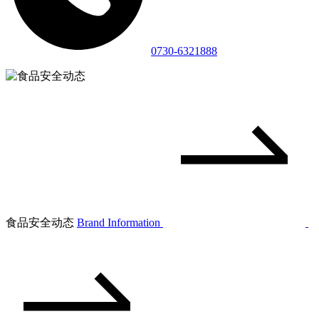
0730-6321888
食品安全动态
Brand Information