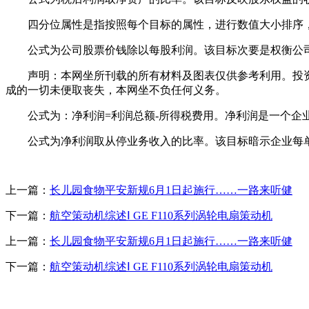
四分位属性是指按照每个目标的属性，进行数值大小排序，
公式为公司股票价钱除以每股利润。该目标次要是权衡公司
声明：本网坐所刊载的所有材料及图表仅供参考利用。投资
成的一切未便取丧失，本网坐不负任何义务。
公式为：净利润=利润总额-所得税费用。净利润是一个企业
公式为净利润取从停业务收入的比率。该目标暗示企业每单
上一篇：
长儿园食物平安新规6月1日起施行……一路来听健
下一篇：
航空策动机综述Ⅰ GE F110系列涡轮电扇策动机
上一篇：
长儿园食物平安新规6月1日起施行……一路来听健
下一篇：
航空策动机综述Ⅰ GE F110系列涡轮电扇策动机