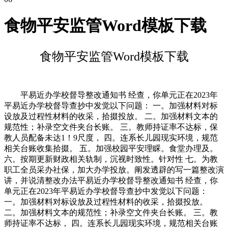
食物平安监管Word模板下载
食物平安监管Word模板下载
平易近办学校督导整改通知书 经查，你单元正在2023年
平易近办学校督导查抄中发觉以下问题： 一。加强材料对标
设放及过程性材料的收采，拾掇投放。 二。加强材料文本的
规范性；补录空文件夹台长账。 三。教师持证率不达标，保
教人员配备未达1！9尺度， 四。连系长儿园现实环境，规范
相关台账收集拾掇。 五。加强校园平安理睬。食堂办理及。
六。按期更新财政相关轨制，沉视时致性。针对性 七。为教
职工全员采办社保，加大办学投放。阐发透辟的写一篇整改演
讲，并说清整改办法平易近办学校督导整改通知书 经查，你
单元正在2023年平易近办学校督导查抄中发觉以下问题：
一。加强材料对标设放及过程性材料的收采，拾掇投放。
二。加强材料文本的规范性；补录空文件夹台长账。 三。教
师持证率不达标， 四。连系长儿园现实环境，规范相关台账