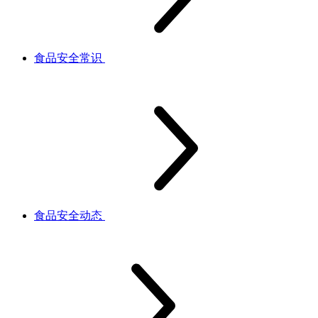
食品安全常识
食品安全动态