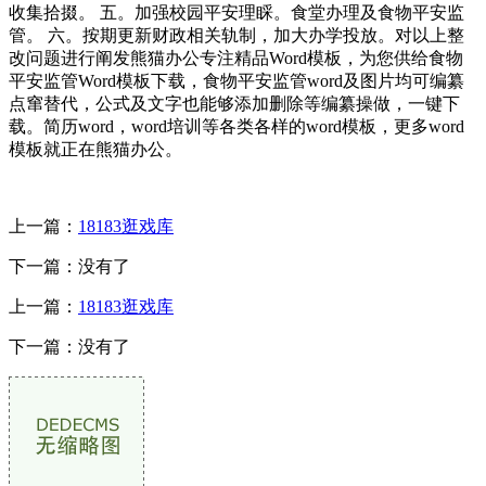
收集拾掇。 五。加强校园平安理睬。食堂办理及食物平安监
管。 六。按期更新财政相关轨制，加大办学投放。对以上整
改问题进行阐发熊猫办公专注精品Word模板，为您供给食物
平安监管Word模板下载，食物平安监管word及图片均可编纂
点窜替代，公式及文字也能够添加删除等编纂操做，一键下
载。简历word，word培训等各类各样的word模板，更多word
模板就正在熊猫办公。
上一篇：
18183逛戏库
下一篇：没有了
上一篇：
18183逛戏库
下一篇：没有了