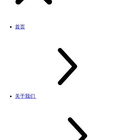
首页
关于我们