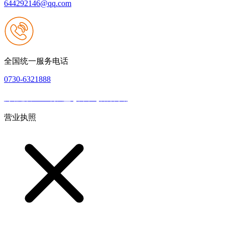
644292146@qq.com
全国统一服务电话
0730-6321888
网站建设：918博天堂·(中国区)官方网站
|
网站地图
本网站支持IPV6
营业执照