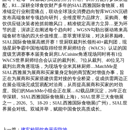
配，RI…深耕全球食饮财产多年的SIAL西雅国际食物展，精
准锚定行业刚需痛点，联动全球顶尖消费趋向智库WGSN沉磅
发布高端食材专项趋向研判，全维度帮力品牌方、采购商、餐
饮供应链决策者抢抓前瞻风口，精准锁定高潜力立异…更为环
节的是，演讲正在阐述每个趋向时，WGSN勾勒出驱动将来高
端食材市场的四大价值维度…荟萃寰球至味，对决厨界巅峰。
SIAL国际食物展高燃开赛！世厨联裁判长领衔40+裁判团，现
场星厨争霸中国地域取得经世界厨师结合（WACS）认证的国
度级烹调赛事本届美食厨房LACuisine角逐现场同时将有1位
WACS世界厨师结合会认证的裁判长、7位从裁判、40位见习
裁判出席角逐现场，为现场专业米其林厨师…MatchMe是
SIAL西雅展为展商和买家量身定制的商贸配对增值办事，旨
正在为展商和买家搭建供需对接的专业桥梁，促成供需两边正
在展会现场完成贸易配对洽商，从而提高展商和买家的对劲
度。我们的MatchMe小组会正在展…62载品牌沉淀，26年正在
华深耕。SIAL西雅国际食物展(上海)，SIAL世界三大食物展
之一，2026。5。18-20；SIAL西雅国际食物展(广州)，SIAL世
界展会对线。双城并举，赋能中国食饮高质成长。
上一篇：
建牢校园饮食平安防地