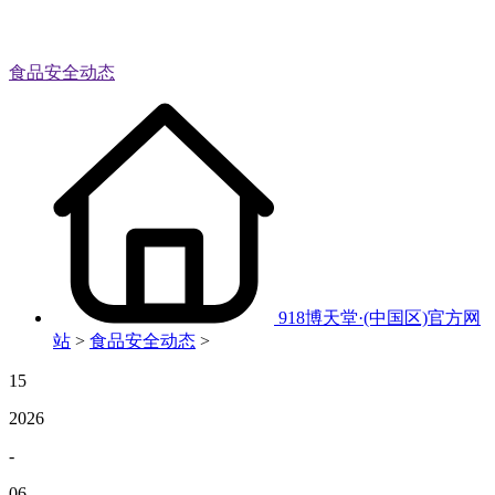
食品安全动态
918博天堂·(中国区)官方网
站
>
食品安全动态
>
15
2026
-
06