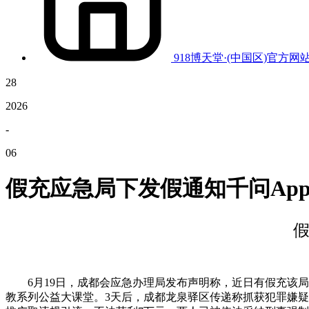
918博天堂·(中国区)官方网
28
2026
-
06
假充应急局下发假通知千问App
假
6月19日，成都会应急办理局发布声明称，近日有假充该局表
教系列公益大课堂。3天后，成都龙泉驿区传递称抓获犯罪嫌疑