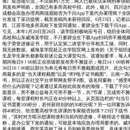
推广取违规引流，不法获利7万元，两人已被依法采纳刑事强制办
局发布声明前，全国已有多所高校中招。此外，银川、四川达
成都会应急办理局两须眉能否为千问App下逛代办署理商？全国
分发送了采访提纲，截至发稿尚未获得回应。6月23日，记者
西、江苏等地多所高校下发雷同通知，要肄业生下载千问Ap
引见，本年1月20日至26日，该学院积极响应号召，组织全
高校和山东威海某学院，不只要肄业生下载App扫码旁不雅视
电子荣誉进修证书，用于认定第二讲堂学分等相关工做。同时
我无效数据。威海某学院处正在学院官网上发布的《关于组织
生及学生家长都参取前述公益大课堂勾当。该通知要求，每人
期间每日9！00前正在班级群发布旁不雅提示；每日14！00
30日16！00前以部分为单元将每日旁不雅截图或照片、此
商最多的是“当天课程截图”以及“求P电子证书截图”。云南
书，所以正在社交平台求帮网友帮手P图。该名同窗称：“感受
些什么内容呢？记者通过某高校此前发布的海报，下载了千问Ap
面显示，旁不雅公益每天可旁不雅一节，共7节课，完成旁不雅即可
课程，每堂课程时长均正在40分钟以上。从页面边栏的“勾当
证书需要100积分，若何获得别的的30积分呢？另一位同窗告诉
得40积分。给浩繁高校学生讲课的专家能否知情？23日下战书
间，“其时对方暗示想课程便利当前内部进修，不晓得这个视频
称，是办公室下发的通知，可能是本地应急办理局要求的。威
风未能接通。西安某高校工做人员则称系带领放置，具体来历