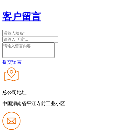
客户留言
提交留言
总公司地址
中国湖南省平江寺前工业小区