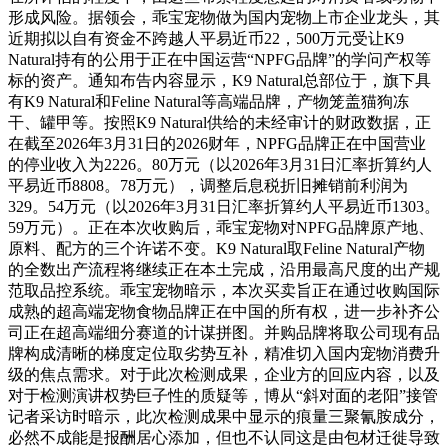
形成风险。据领会，乖宝宠物做为国内宠物上市企业龙头，其
近期拟以自有资金不跨越人平易近币22，500万元受让K9
Natural持有的公用于正在中国运营“NPFG品牌”的学问产权等
标的资产。通知布告内容显示，K9 Natural总部位于，旗下具
有K9 Natural和Feline Natural等高端品牌，产物笼盖猫狗冻
干、罐甲等。按照K9 Natural供给的未经审计的财政数据，正
在截至2026年3月31日的2026财年，NPFG品牌正在中国营业
的停业收入为2226。80万元（以2026年3月31日汇率折算约人
平易近币8808。78万元），调整后息税折旧摊销前利润为
329。54万元（以2026年3月31日汇率折算约人平易近币1303。
59万元）。正在本次收购后，乖宝宠物对NPFG品牌原产地、
原料、配方的三个许诺不变。K9 Natural取Feline Natural产物
的全数出产流程将继续正在本土完成，沿用最高尺度的出产规
范取品控系统。乖宝宠物暗示，本次买卖旨正在通过收购国际
成熟的超高端宠物食物品牌正在中国的所有权，进一步补齐公
司正在超高端细分赛道的计谋拼图。并购品牌将取公司现有品
牌构成清晰的梯度定位取劣势互补，精准切入国内宠物消费升
级的焦点需求。对于此次检测成果，企业方的回应内容，以及
对于检测演讲权势巨子性的质疑等，博从“斜对面的老阳”接管
记者采访时暗示，此次检测成果中显示的痕量三聚氰胺成分，
必然不成能是报酬居心添加，但也不认同这是由包材迁徙导致