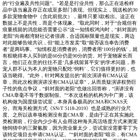
的“行业遍及共性问题”。“若是是行业共性，那么正在送检样
品中该当遍及存正在或至多部门表现。但现实上，我送检的30
多款宠物食物中（含此前批次），最终只要3款检出。这正在
数据上不是共性，而是个体现象。”取此同时，对于“合规但有
痕量残留的消息能否需要公示”这一知情权鸿沟时，“斜对面的
老阳”向南都湾财社记者强调，合适国标限量也是现实，两边
对此能够告竣共识，但“能上市发卖”取“能否该当奉告消费
者”是两码事。“知情权是消费者的，消费者用‘100分的钱’，就
有权晓得本人买到的是60分仍是90分的货。对于宠物家长而
言，他们正在意的往往不是‘几多残留算平安’的学术问题，养
宠人群不认为本人的宠物只配吃‘饲料’，它们值得更好的，也
该当晓得。”此外，针对网友提出的“前次演讲有CMA认证
章，而此次检测演讲没有CMA认证章”，从而质疑演讲权势巨
子性的焦点争议，“斜对面的老阳”也做出回答称，“演讲没有
CMA章毫不等于数据制假。”“本次送检的机构为中广测，该
机构做为国度级尝试室，本身具备极高的CMA和CNAS天
分。而海关检测方式《SN/T 5118-2019》也是成熟的行业尺
度。之所以该单项检测没有盖CMA章，是由于正在其实施此
类检测前，行业内少少有人会用这种海关高活络度方式来测宠
物饲猜中的三聚氰胺，因为营业量太少，尝试室没需要零丁为
该特定项目去申请CMA认证。”“斜对面的老阳”暗示，有CMA