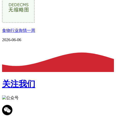
食物行业舆情一周
2026-06-06
关注我们