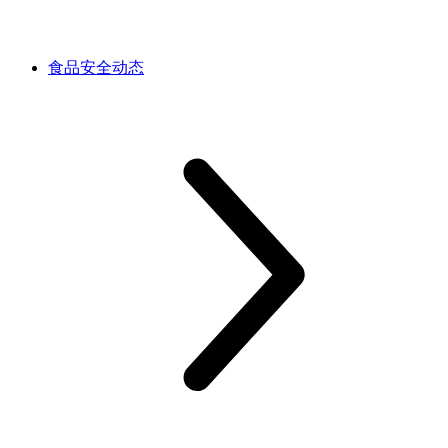
食品安全动态