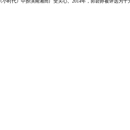
小时代》中扮演南湘而广受关心。2014年，郭碧婷被评选为十大