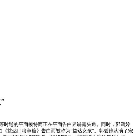
”
》等时髦的平面模特而正在平面告白界崭露头角。同时，郭碧婷
接拍《益达口喷鼻糖》告白而被称为“益达女孩”。郭碧婷从演了宠