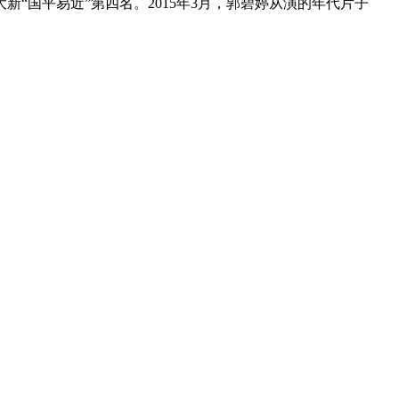
新“国平易近”第四名。2015年3月，郭碧婷从演的年代片子