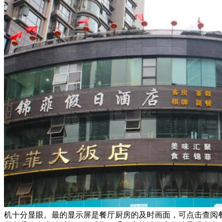
机十分显眼。最的显示屏是餐厅厨房的及时画面，可点击查阅