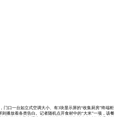
，门口一台如立式空调大小、有3块显示屏的“收集厨房”终端柜
则播放着各类告白。记者随机点开食材中的“大米”一项，该餐