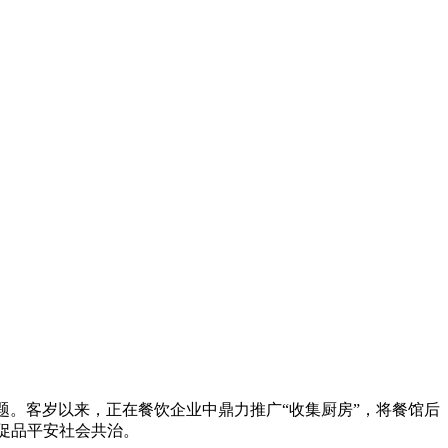
题。客岁以来，正在餐饮企业中鼎力推广“收集厨房”，将餐馆后
，促品平安社会共治。