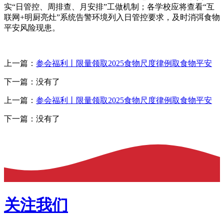
实“日管控、周排查、月安排”工做机制；各学校应将查看“互
联网+明厨亮灶”系统告警环境列入日管控要求，及时消弭食物
平安风险现患。
上一篇：
参会福利丨限量领取2025食物尺度律例取食物平安
下一篇：没有了
上一篇：
参会福利丨限量领取2025食物尺度律例取食物平安
下一篇：没有了
关注我们