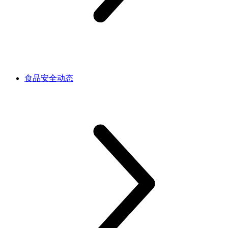
食品安全动态