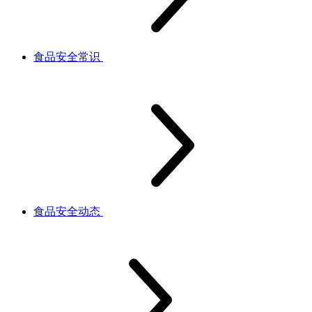
食品安全常识
食品安全动态