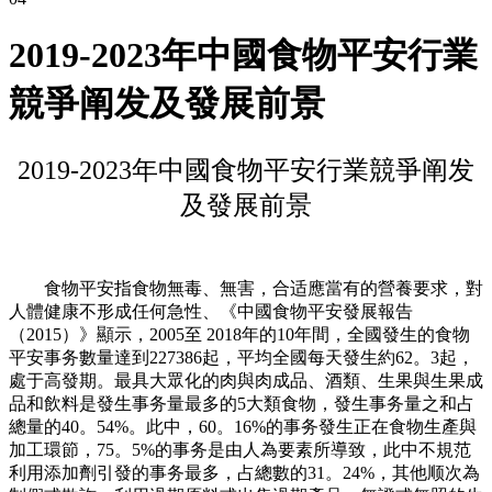
2019-2023年中國食物平安行業
競爭阐发及發展前景
2019-2023年中國食物平安行業競爭阐发
及發展前景
食物平安指食物無毒、無害，合适應當有的營養要求，對
人體健康不形成任何急性、《中國食物平安發展報告
（2015）》顯示，2005至 2018年的10年間，全國發生的食物
平安事务數量達到227386起，平均全國每天發生約62。3起，
處于高發期。最具大眾化的肉與肉成品、酒類、生果與生果成
品和飲料是發生事务量最多的5大類食物，發生事务量之和占
總量的40。54%。此中，60。16%的事务發生正在食物生產與
加工環節，75。5%的事务是由人為要素所導致，此中不規范
利用添加劑引發的事务最多，占總數的31。24%，其他顺次為