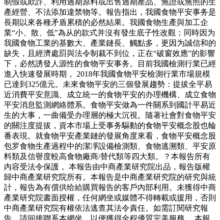
制假或欺詐、利用過期原料或出售過期產品、無證或無照的生
產經營、不法添加違禁物等。報告指出，我國食物平安事务是
長期以來各種矛盾累積的必然結果。我國食物生產與加工企
業“小、散、低”為从的款式并沒有發生底子性改觀；同時因为
我國食物工業的基數大、產業鏈長、觸點多，更因为誠信和的
缺失，且經濟處罰與法令制裁不到位，正在“破窗效應”的影響
下，必然誘發人源性的食物平安事务。目前我國檢測行業已經
進入快速發展時期， 2018年我國食物平安檢測行業市場規模
已達到325億元。未來食物平安的三個發展趨勢：提拔全平易
近消費平安意識、成立統一的食物平安的办理機構、成立食物
平安消息監測網絡體系。食物平安做為一件關系到國計平易近
生的大事，一曲備受办理層的極大沉視。隨著社會對食物平安
的關注度提拔，資本市場上受事务驅動的食物平安概念股也輪
番表現。就食物平安產業鏈的發展角度來看，食物平安概念股
包罗食物生產過程中的潔凈設備檢測類、食物逃溯類、平安原
料類及信譽度較高食物廠商/替代類等四大類。？本報告所有
內容受法令保護， 本報告由中商產業研究院出品，報告版權
歸中商產業研究院所有。本報告是中商產業研究院的研究與統
計，報告為有償供给給購買報告的客戶內部利用。未獲得中商
產業研究院書面授權，任何網坐或媒體不得轉載或援用，否則
中商產業研究院有權依法逃查其法令責任。如需訂閱研究報
告，請间接聯系本網坐，以便獲得全程優質完美服務。 本報