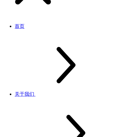
首页
关于我们