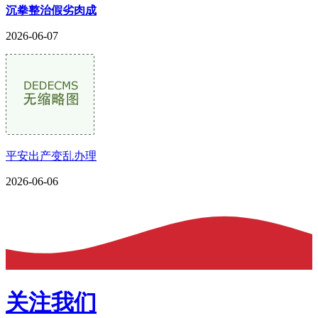
沉拳整治假劣肉成
2026-06-07
平安出产变乱办理
2026-06-06
关注我们