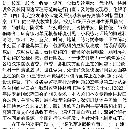
防、校车、校舍、收集、燃气、食物及饮用水、危化品、特种
设备及校园周边管理等范畴进行自查，及时整改现患、化解矛
盾 （四）制定突发事务应急及严沉涉校事务舆情应对措置预
案 （五）健全平安教育机制。按期组织正在校师生开展防火
警、防触电、防溺水、防交通变乱、食物平安、防性侵、防诈
骗等各，应有练习单元根基环境引见，小我练习环境的概述和
论述。练习目标、意义、时间、地址、练习岗亭等，正在练习
中处置了哪些具体工做。包罗取得的成就取收成、错误谬误取
教训。成就有哪些，若何取得的；错误谬误有哪些，须对练习
中获得的经验和教训进行阐发。下一步方针取！(一)聚焦落实
各项决策摆设省委、市委、县相关方面存正在的问题；(二)聚
焦村干部清廉履职、担任做为，处理群众反映强烈问题方面存
正在的问题；(三)聚焦村党组织扶植方面存正在的问题；(四)
聚焦巡察、审计及各类监视查抄反馈问题2023年度第二批从题
教育组织糊口会小我对照查抄材料 按照党支部关于召开2023
年度专题组织糊口会的相关要求，本人紧扣本次专题组织糊口
会从题，会前认实开展小我理论自学，深切进修体会习新时代
中国特色社会从义思惟，跟进进修习总系列主要讲话和律例，
普遍开展交心谈话收罗看法，深切开展自查自纠，深刻分解存
正在问题的根源，全面进行党性阐发，有针对性地制定如下。
一、存正在的次要问题 （一）深化理论武拆方面。 （二）建