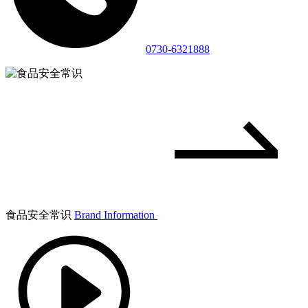
0730-6321888
食品安全常识
Brand Information