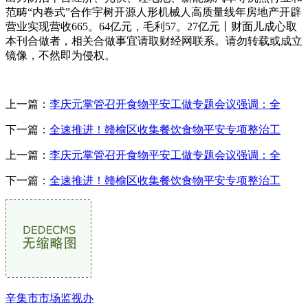
范畴“内卷式”合作宇树开源人形机械人高质量线年房地产开辟
营业实现营收665。64亿元，毛利57。27亿元丨财面儿成心取
本刊合做者，相关合做事宜请取财经网联系。请勿转载或成立
镜像，不然即为侵权。
上一篇：
李庆元掌管召开食物平安工做专题会议强调：全
下一篇：
全速推进！赣榆区收集餐饮食物平安专项整治工
上一篇：
李庆元掌管召开食物平安工做专题会议强调：全
下一篇：
全速推进！赣榆区收集餐饮食物平安专项整治工
辛集市市场监视办