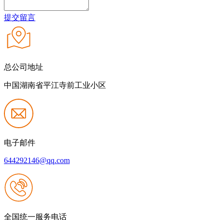
提交留言
总公司地址
中国湖南省平江寺前工业小区
电子邮件
644292146@qq.com
全国统一服务电话