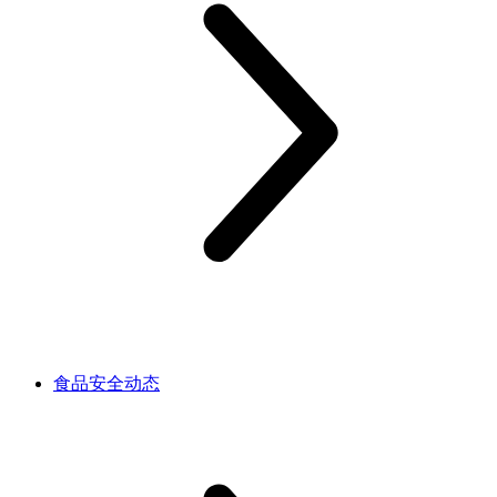
食品安全动态