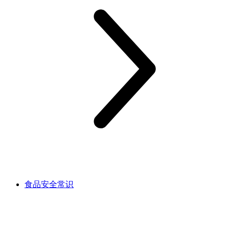
食品安全常识