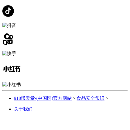
918博天堂·(中国区)官方网站
>
食品安全常识
>
关于我们