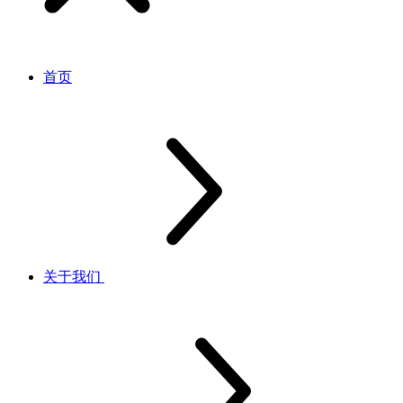
首页
关于我们