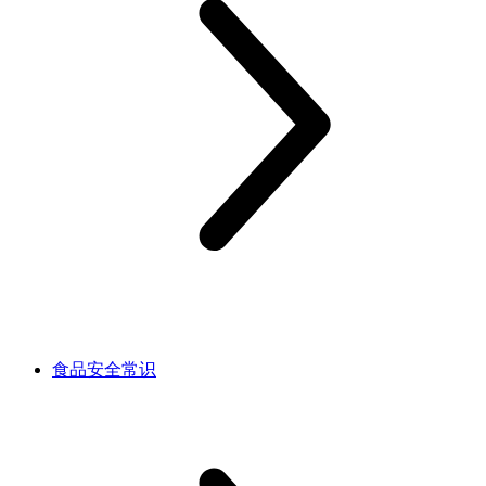
食品安全常识