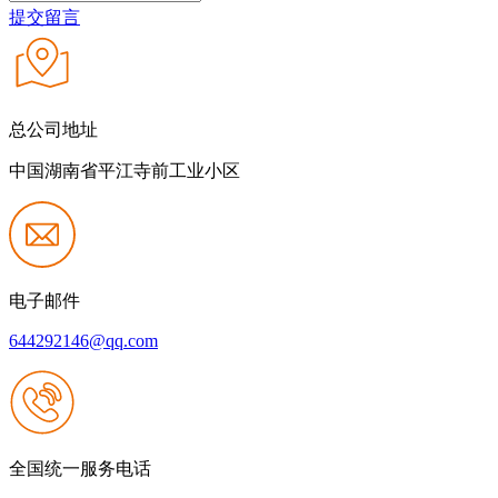
提交留言
总公司地址
中国湖南省平江寺前工业小区
电子邮件
644292146@qq.com
全国统一服务电话