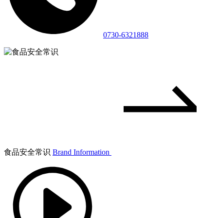
0730-6321888
食品安全常识
Brand Information