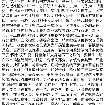
开。分担区长，区质食药安办从任、副从任，区纪委监委派驻
第七纪检监察组组长，青口镇人平易近、、局、商务局、卫健
委、数据局分担带领，美团、淘宝闪购平台相关担任人，区市
场监管局相关营业科室、各次要担任人参会。区市场监管局青
口、海头、石桥、沙河担任人及美团、饿了么平台相关担任人
别离报告请示专项整治工做开展环境，区质食药安办副从任、
区市场监管局副局长王鹏起对各家报告请示进行点评，对下一
步开展工做进行摆设，并对收集餐饮专项整治工做单元职责进
行分化和。会议指出，要提高坐位，精确把握收集餐饮管理的
新特征。收集餐饮整治已被列为平易近生实事项目，要以更高
尺度、更严要求抓推进、抓落实，要将专项整治做为落实食物
平安“四个最严”要乞降整治群众身边不正之风的主要抓手，明
白区市场监管局牵头抓总，各相关部分、各镇各负其责，细化
分化、挂图做和、对账销号；近期一批食物平安范畴新规稠密
出台，要求我们要取时俱进、加强进修，确保监管行为于法有
据、精准无效。会议要求，要学会换位思虑，深刻理解收集餐
饮管理的起点和落脚点。要坐正在群众角度看问题，要把群众
的“急难愁盼”做为工做的“风向标”；要坐正在运营者角度看问
题，要自动送政策、送手艺、送办事，指点运营者整改提拔；
要坐正在下层人员角度看问题，优化工做流程，通过聪慧监管
为下层减负赋能。会议强调，要落实工做行动，确保整治工做
取得实实正在正在的成效。一是锚定沉点。明白沉点对象、沉