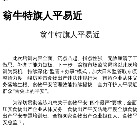
翁牛特旗人平易近
翁牛特旗人平易近
此次培训内容全面、沉点凸起、指点性强，无效厘清了工
做思、补齐了能力短板。下一步，翁旗市场监管局将以此次培
训为契机，持续深化“监管＋办事”模式，加大日常监管取专项
整治力度，峻厉冲击食物出产违法违规行为，鞭策企业从体义
务落地生根、食物平安管理效能持续提拔，全力守护人平易近
群众“舌尖上的平安”。
为深切贯彻落练习总关于食物平安“四个最严”要求，全面
压实食物出产企业从体义务，食物出产平安防地年度全旗食物
出产平安专题培训班。全旗80家食物出产企业担任人、食物平
安总监？。