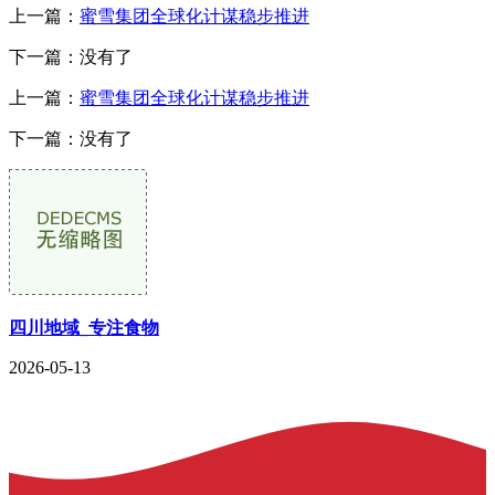
上一篇：
蜜雪集团全球化计谋稳步推进
下一篇：没有了
上一篇：
蜜雪集团全球化计谋稳步推进
下一篇：没有了
四川地域_专注食物
2026-05-13