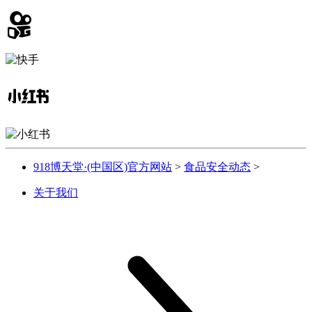
918博天堂·(中国区)官方网站
>
食品安全动态
>
关于我们