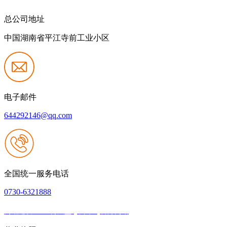
总公司地址
中国湖南省平江寺前工业小区
电子邮件
644292146@qq.com
全国统一服务电话
0730-6321888
网站建设：918博天堂·(中国区)官方网站
|
网站地图
本网站支持IPV6