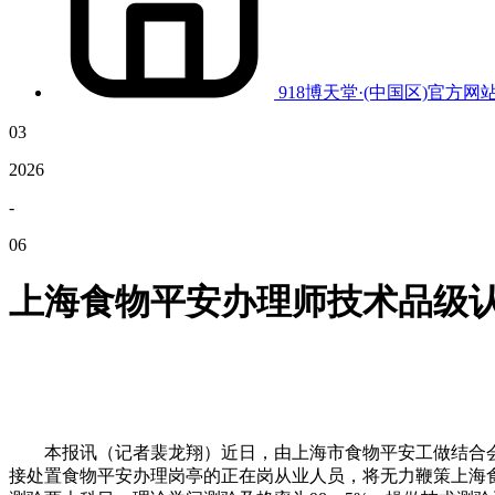
918博天堂·(中国区)官方网
03
2026
-
06
上海食物平安办理师技术品级
本报讯（记者裴龙翔）近日，由上海市食物平安工做结合会
接处置食物平安办理岗亭的正在岗从业人员，将无力鞭策上海