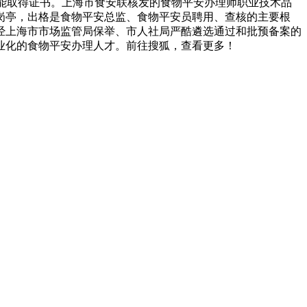
才能取得证书。上海市食安联核发的食物平安办理师职业技术品
岗亭，出格是食物平安总监、食物平安员聘用、查核的主要根
经上海市市场监管局保举、市人社局严酷遴选通过和批预备案的
业化的食物平安办理人才。前往搜狐，查看更多！