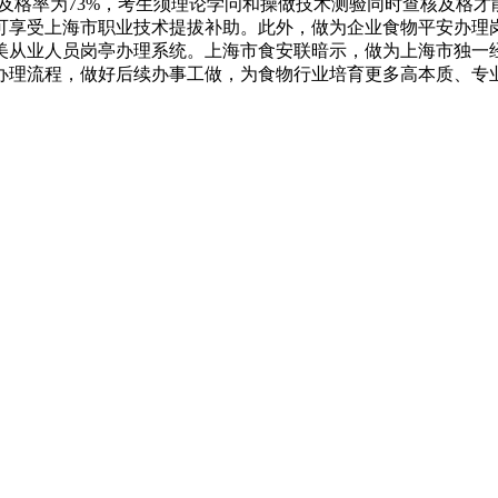
验及格率为73%，考生须理论学问和操做技术测验同时查核及格
可享受上海市职业技术提拔补助。此外，做为企业食物平安办理
美从业人员岗亭办理系统。上海市食安联暗示，做为上海市独一
办理流程，做好后续办事工做，为食物行业培育更多高本质、专