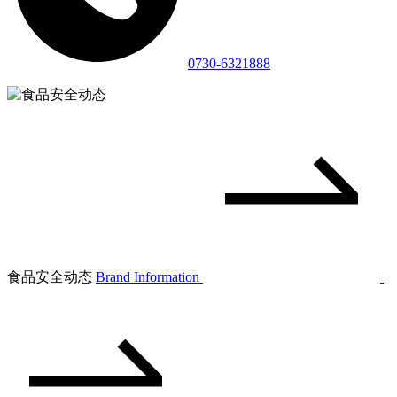
0730-6321888
食品安全动态
Brand Information