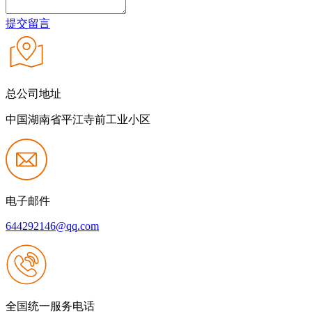
提交留言
总公司地址
中国湖南省平江寺前工业小区
电子邮件
644292146@qq.com
全国统一服务电话