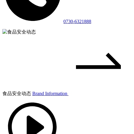
0730-6321888
食品安全动态
Brand Information