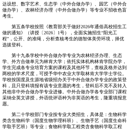
达设想、数字艺术、生态学（中外合做办学）、园艺（中外合
做办学）、农林经济办理（中外合做办学）等专业不招收色盲
考生。
第五条学校按照《教育部关于做好2026年通俗高校招生工
做的通知》（讲授〔2026〕1号），全面实施招生“阳光工
程”，公开、的准绳，分析查核考生的德智体美劳环境，择优
选拔登科。
第十九条学校中外合做办学专业为农林经济办理、生态
学、外方合做单元为林肯大学；依托实体机构林肯学院办学，
学生完成各专业培育方案的课程及其他环节，查核及格并达到
两校的学术尺度，可授予华中农业大学取林肯大学学士学位。
学校按国度及生源地省级招办关于中外合做办学专业的政策登
科，且只登科填报有该专业意愿的考生，登科后不克不及转入
其他非中外合做办学专业进修。中外合做办学各专业部门课程
采纳全英文讲授，外语统评语种为非英语的考生，隆重填报意
愿。
第二十学校部门专业按专业大类招生，具体是：生物科学
类含生物科学（国度生物学理科班）、生物手艺（国度生命科
学取手艺班）等专业；食物科学取工程类含食物科学取工程