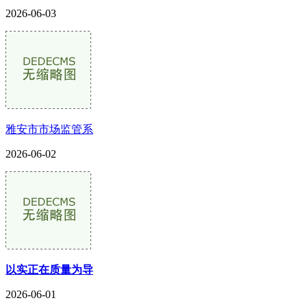
2026-06-03
雅安市市场监管系
2026-06-02
以实正在质量为导
2026-06-01