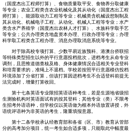
（国度杰出工程师打算）、食物质量取平安、食物养分取健康
等专业；农业工程类含农业机械化及其从动化（国度杰出工程
师打算）、能源取动力工程等专业；机械类含机械设想制制及
其从动化、机械电子工程、从动化、机械人工程等专业；水产
类含水产养殖学（国度杰出农林人才打算）、水族科学取手艺
等专业；公共办理类含地盘资本办理、行政办理等专业；办理
科学取工程类含工程办理、消息办理取消息系统等专业。
对于除高校专项打算、少数平易近族预科、港澳台侨联招
等特殊类型招生以外的平行意愿投档批次，进档考生从命专业
调剂，且思惟道德查核及格、身体健康情况合适相关专业登科
和培育要求的，准绳上不退档。学校若按照平行意愿模仿投档
环境添加了分省打算，但该打算因进档考生不合适登科前提无
法完成时，增量打算收回。
第十七条英语专业限招英语语种考生，若是生源地省级招
生测验机构对英语面试有的按其登科；其他专业（类）不限考
生招考外语语种，但学校仅以英语做为根本外语放置讲授，外
语统评语种为非英语的考生，隆重填报意愿。
第十二条学校承认经教育部和各省（区、市）教育从管部
分的高考加分项目，统一考生如合适多项，只能取此中幅度最