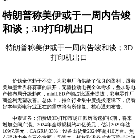
特朗普称美伊或于一周内告竣
和谈；3D打印机出口
特朗普称美伊或于一周内告竣和谈；3D
打印机出口
价钱全体趋于不变，为彩电厂商供给了优良的盈利，跟着
美加墨世界杯赛事的展开，无望拉动电视全体需求，叠加彩电
产物布局升级趋向，miniLED产物占比逐步提拔，彩电零件厂
商盈利无望改善。总体上，持久行业集中度提拔逻辑下，仍看
好本年彩电行业正在的需求将有所修复。核心通知布告。
中泰证券：消费级3D打印市场正派历高速扩张期，将来
增加空间广漠。2024年全球规模约41亿美元，估计2029年达
169亿美元，CAGR约33%；设备出货量2024年超410万台。焦
点驱动力来自三个方面：①降本：耗材取设备成本下降带动消