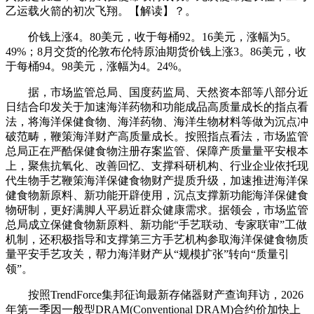
乙运载火箭的初次飞翔。【解读】？。
价钱上涨4。80美元，收于每桶92。16美元，涨幅为5。
49%；8月交货的伦敦布伦特原油期货价钱上涨3。86美元，收
于每桶94。98美元，涨幅为4。24%。
据，市场监管总局、国度药监局、天然资本部等八部分近
日结合印发关于加速海洋药物和功能成品高质量成长的指点看
法，将海洋保健食物、海洋药物、海洋生物材料等做为沉点冲
破范畴，鞭策海洋财产高质量成长。按照指点看法，市场监管
总局正在严酷保健食物注册存案监管、保障产质量量平安根本
上，聚焦抗氧化、改善回忆、支撑科研机构、行业企业依托现
代生物手艺鞭策海洋保健食物财产提质升级，加速推进海洋保
健食物新原料、新功能开辟使用，沉点支撑新功能海洋保健食
物研制，更好满脚人平易近群众健康需求。据领会，市场监管
总局成立保健食物新原料、新功能“手艺联动、专家联审”工做
机制，还积极指导和支撑第三方手艺机构参取海洋保健食物质
量平安手艺攻关，帮力海洋财产从“规模扩张”转向“质量引
领”。
按照TrendForce集邦征询最新存储器财产查询拜访，2026
年第一季因一般型DRAM(Conventional DRAM)合约价加快上