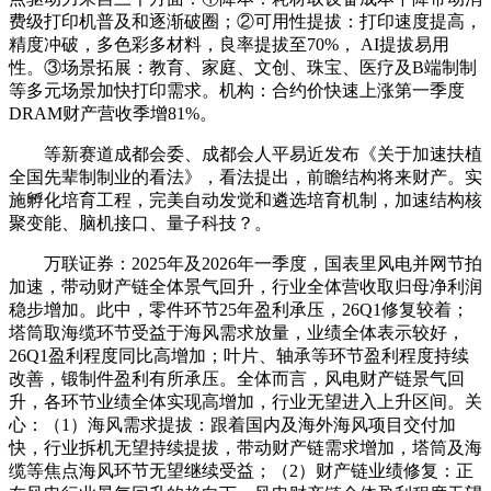
费级打印机普及和逐渐破圈；②可用性提拔：打印速度提高，
精度冲破，多色彩多材料，良率提拔至70%， AI提拔易用
性。③场景拓展：教育、家庭、文创、珠宝、医疗及B端制制
等多元场景加快打印需求。机构：合约价快速上涨第一季度
DRAM财产营收季增81%。
等新赛道成都会委、成都会人平易近发布《关于加速扶植
全国先辈制制业的看法》，看法提出，前瞻结构将来财产。实
施孵化培育工程，完美自动发觉和遴选培育机制，加速结构核
聚变能、脑机接口、量子科技？。
万联证券：2025年及2026年一季度，国表里风电并网节拍
加速，带动财产链全体景气回升，行业全体营收取归母净利润
稳步增加。此中，零件环节25年盈利承压，26Q1修复较着；
塔筒取海缆环节受益于海风需求放量，业绩全体表示较好，
26Q1盈利程度同比高增加；叶片、轴承等环节盈利程度持续
改善，锻制件盈利有所承压。全体而言，风电财产链景气回
升，各环节业绩全体实现高增加，行业无望进入上升区间。关
心：（1）海风需求提拔：跟着国内及海外海风项目交付加
快，行业拆机无望持续提拔，带动财产链需求增加，塔筒及海
缆等焦点海风环节无望继续受益；（2）财产链业绩修复：正