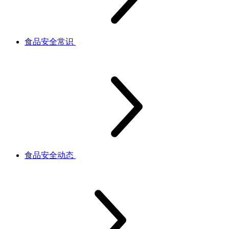
食品安全常识
食品安全动态