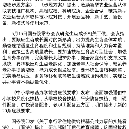
增收步履方案》。《步履方案》提出，激励新型农业运营从体
取农技推广机构、高档院校、科研院所、企业合做，鞭策新型
农业运营从体取科技小院对接，开展新品种、新手艺、新设
备、新模式等使用示范。
5月15日国务院常务会议研究生齿成长相关工做。会议指
出，要顺应生齿成长面对的新形势，出力提高生齿全体本质，
勤奋连结适度生育程度和生齿规模，持续堆集和人力资本盈
利，鞭策生齿高质量成长。要加速扶植生育敌对型社会，加强
生育办事保障，完美婴长儿照护办事，健全家庭分析支撑政策
系统。要积极应对生齿老龄化，加强老年人社会保障，鞭策养
老办事提质增效，鼎力成长银发经济。要环绕生齿结构调整，
完美地盘供应、财务转移领取等取生齿增减挂钩机制，实现公
共办事资本操纵最优化。
《中小学根基办学前提底线要求》发布，全面加强通俗中
小学校尺度化扶植，从学校校舍扶植、平安防备扶植、糊口硬
件配备、讲授设备配备、教职工配备五方面，明白提出了新的
20条底线要求。
国务院印发《关于奉行常住地供给根基公共办事的实施看
法》。《看法》提出，要加强随迁后代教育保障，巩固提拔权