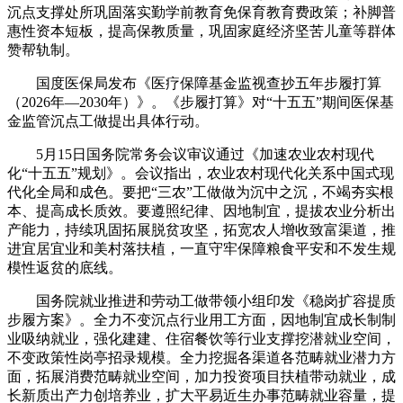
沉点支撑处所巩固落实勤学前教育免保育教育费政策；补脚普
惠性资本短板，提高保教质量，巩固家庭经济坚苦儿童等群体
赞帮轨制。
国度医保局发布《医疗保障基金监视查抄五年步履打算
（2026年—2030年）》。《步履打算》对“十五五”期间医保基
金监管沉点工做提出具体行动。
5月15日国务院常务会议审议通过《加速农业农村现代
化“十五五”规划》。会议指出，农业农村现代化关系中国式现
代化全局和成色。要把“三农”工做做为沉中之沉，不竭夯实根
本、提高成长质效。要遵照纪律、因地制宜，提拔农业分析出
产能力，持续巩固拓展脱贫攻坚，拓宽农人增收致富渠道，推
进宜居宜业和美村落扶植，一直守牢保障粮食平安和不发生规
模性返贫的底线。
国务院就业推进和劳动工做带领小组印发《稳岗扩容提质
步履方案》。全力不变沉点行业用工方面，因地制宜成长制制
业吸纳就业，强化建建、住宿餐饮等行业支撑挖潜就业空间，
不变政策性岗亭招录规模。全力挖掘各渠道各范畴就业潜力方
面，拓展消费范畴就业空间，加力投资项目扶植带动就业，成
长新质出产力创培养业，扩大平易近生办事范畴就业容量，提