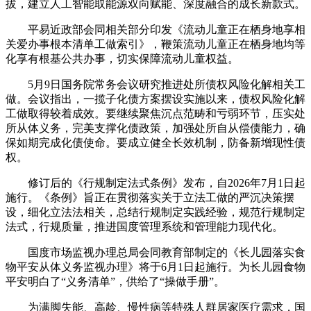
拔，建立人工智能取能源双向赋能、深度融合的成长新款式。
平易近政部会同相关部分印发《流动儿童正在栖身地享相
关爱办事根本清单工做索引》，鞭策流动儿童正在栖身地均等
化享有根基公共办事，切实保障流动儿童权益。
5月9日国务院常务会议研究推进处所债权风险化解相关工
做。会议指出，一揽子化债方案摆设实施以来，债权风险化解
工做取得较着成效。要继续聚焦沉点范畴和亏弱环节，压实处
所从体义务，完美支撑化债政策，加强处所自从偿债能力，确
保如期完成化债使命。要成立健全长效机制，防备新增现性债
权。
修订后的《行规制定法式条例》发布，自2026年7月1日起
施行。《条例》旨正在贯彻落实关于立法工做的严沉决策摆
设，细化立法法相关，总结行规制定实践经验，规范行规制定
法式，行规质量，推进国度管理系统和管理能力现代化。
国度市场监视办理总局会同教育部制定的《长儿园落实食
物平安从体义务监视办理》将于6月1日起施行。为长儿园食物
平安明白了“义务清单”，供给了“操做手册”。
为满脚失能、高龄、慢性病等特殊人群居家医疗需求，国