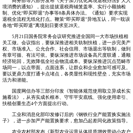
商务部等六部分发布《关于加力优化离境退税办法扩大入
境消费的通知》，提出提拔退税商铺笼盖率、实行小额抽检
制、优化“即买即退”办事等8条具体办法。《通知》要求实现
退税全流程无纸化打点。鞭策“即买即退”异地互认，同一耽误
各地“即买即退”离境刻日要求至28天。
5月21日国务院常务会议研究推进全国同一大市场扶植相
关工做。会议指出，要纵深推进相关轨制扶植，进一步完美产
权、市场准入、公允合作、社会信用、市场退出等轨制，做到
有章可循、有法可依。要纵深推进市场设备高尺度联通，通顺
经济轮回，无效降低全社会物流成本。要纵深推进沉点范畴市
场同一，以点带面、点面连系，让群众和企业愈加可感可及。
要以更鼎力度打通卡点堵点，各类显性和现性壁垒，充实市场
活力和潜能。
国度网信办等三部分印发《智能体规范使用取立异成长实
施看法》，从夯实成长根本、守牢平安底线、强化使用牵引、
扶植创重生态4个方面提出行动。
工业和消息化部印发修订后的《钢铁行业产能置换实施法
子》，进一步加严产能置换要求，愈加凸起差同化政策指导。
农业农村部发布《新型农业运营从体提质增效带动小农户