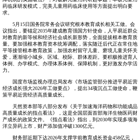
药临床研发模式，完美儿童用药临床使用等方面提出明白要
求。
5月15日国务院常务会议研究根本教育成长相关工做。会
议指出，要锚定2035年建成教育强国方针使命，人平易近群众
对教育的新等候和经济社会成长新形势，全面提拔根本教育质
量。要加强根本教育资本统筹调配，落实随迁后代正在常住地
平等接管根本教育政策，加强农村留守儿童、窘境儿童关怀关
爱，逐渐缩小城乡、区域、校际、群体差距。要积极推进育人
体例、办学模式、办理体系体例、保障机制，更好激发办学活
力。
国度市场监视办理总局发布《市场监管部分推进平易近营
经济成长强大2026年工做要点》，提出34项沉点工做使命，鞭
策平易近营经济高质量成长。
天然资本部等八部分发布《关于加速海洋药物和功能成品
高质量成长的指点看法》，这是全国层面首部海洋生物医药财
产成长的政策文件。《指点看法》指出，到2030年实现多项海
洋立异药上市，财产添加值冲破1300亿元。
财务部近期下达2026年支撑学前教育成长资金458亿元，