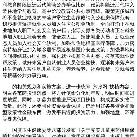
利教育阶段随迁后代就读公办学位比例，鞭策将随迁后代纳入
常住地学前教育、高中阶段教育公共办事范畴。鞭策更多城市
将不变就业栖身的未落户常住生齿家庭纳入公租房保障范畴，
稳步推进矫捷就业人员加入住房公积金轨制。全面打消正在就
业地加入职工社会安全的户籍，指导支撑各类劳动者正在就业
地加入职工社会安全，健全农人工、矫捷就业人员、新就业形
态人员加入社会安全轨制。加强常住地根基医疗保障，加力落
实持栖身证加入城乡居平易近根基医疗安全政策，加强异地就
医间接结算办理办事。强化就业根基公共办事，按落实就业援
帮政策，做好未落户自从创业人员创业搀扶。逐渐将未落户常
住生齿纳入常住地儿童关爱、养老帮老、社会救帮、扶残帮残
等根基公共办事范畴。
的相关规划和实施方案，进一步统筹“六张网”扶植内容，
明白各范畴投资沉点，将方针使命分化到年度，明白时间和进
度放置。同时，加鼎力度推进严沉项目扶植，构成更多实物工
做量。此外，还要强化资金要素保障，统筹用好各类资金和新
型政策性金融东西，激发平易近间投资活力，加强地盘、环评
等要素保障。
国度卫生健康委等八部分发布《关于完美儿童用药供应保
障机制的实施看法》，对破解儿童用药研起事题，丰硕儿童用