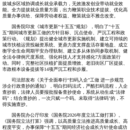
拔城乡区域协调成长就业承载力，无效激发创业带动就业效
能。全力提拔就业质量方面，出力鞭策职业技术提拔、优化高
质量办事供给、保障劳动者权益、鞭策就业不雅念改变。
国务院印发《城市更新“十五五”规划》，明白了“十五
五”期间城市更新工做的方针目标、沉点使命、严沉工程和政
策行动。《规划》提出健全城市更新实施机制、建立可持续的
城市扶植运营投融资系统、更鼎力度支撑盘活存量地盘、成立
衡宇全生命周期平安办理轨制、建立多从体协同参取机制、健
全法令律例尺度系统、强化科技人才支持感化7方面政策行
动。同时，完整社区扶植扩面提质增效、老旧街区厂区提拔、
市政根本设备提拔等14项严沉工程和步履。
司法部发布《关于全面奉行“扫码入企”工做 进一步规范
涉企行政查抄的通知》，明白扫码法式，严酷扫码流程，入企
查抄前，法律人员要报批报备查抄使命，系统从动生成“法律
码”；结合查抄的，一次只赋一个码。未取得“法律码”的，不
得实施查抄。
国务院办公厅印发《国务院2026年度立法工做打算》。
《国务院立法打算》强调，以高质量立法推进高质量成长、高
程度平安，办事保障“十五五”期间经济社会成长方针使命成功