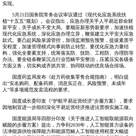
实现。
5月21日国务院常务会议审议通过《现代化应急系统扶
植“十五五”规划》。会议指出，应急办理关乎人平易近群命财
富平安，关乎成长不变大局。要顺应新形势新要求，加速扶植
现代化应急系统，深化应急办理立异，鞭策建立大平安大应急
款式。要凸起风险泉源管控，加强监测预告预警，提拔素质平
安程度，加速管理模式向事前防止转型。要优化应急力量结
构，强化全要素支持，统筹落实防、技防、工程防、办理防等
办法。要全链条鞭策沉点行业范畴平安整治，压紧压实各级各
方面义务，切实构成齐抓共管、协同联动的优良场合排场。
国度药监局发布《处方药收集零售合规指南》，明白提
出“实名购药、配备药师、消息实正在、风险预警、未成年
人”等多项规范发卖流程的要求。
国度成长委印发《“护航平易近营经济”步履方案》，要求
因地制宜进一步组织深化平易近营经济推进法贯彻实施工做。
国度能源局等四部分印发《关于推进人工智能取能源双向
赋能的步履方案》提出，力争到2030年，人工智能算力设备的
洁净能源供给保障能力和能源范畴人工智能使用程度大幅提