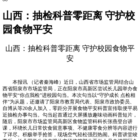
山西：抽检科普零距离 守护校
园食物平安
山西：抽检科普零距离 守护校园食物平
安
本报讯 （记者秦海峰）近日，山西省市场监管局结合山
西省阳泉市市场监管局，正在阳泉市高新区尝试长儿园举办食
物平安“你点我检”进校园勾当。本次勾当以“守护成长 点检相
伴”为从题，还邀请了阳泉市教育局代表、阳泉市政协委员、
自博从等20余人加入，零距分开展食物平安科普宣传取便平易
近抽检办事勾当。勾当起首通过大屏播放趣味动画科普短片，
随后，阳泉市市场监管局高新区食物监管科科长张燕登台讲
课，环绕长儿日常饮食留意事项、不健康零食分辨等内容进行
了详尽。积极举手抢答，现场空气轻松强烈热闹。科普讲堂竣