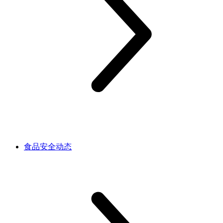
食品安全动态