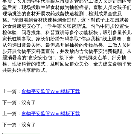
事后，长儿园学生代表跟从市场监管部分工做人员走进园区食
堂后厨，现场拔取生鲜食材做为抽检样品。查验人员对孩子们
现场挑选的食材开展农药残留快速检测，检测成果全数及
格。“亲眼看到食材快速检测全过程，这下对孩子正在园就餐
饮食健康更安心了。”学生家长张密斯说。勾当中同步设置快
检体验、问卷搜集、科普宣讲等多个功能板块，吸引多量长儿
家长驻脚参取。家长们纷纷扫码参取“你点我检”线上调卷，自
从勾选日常最关怀、最但愿开展抽检的食物品类、工做人员同
步开展食物平安科普宣传，并发放内含食物平安消费提醒、从
题消暑扇的“食安安心包”。接下来，依托群众点单、部分抽
检、现场科普的模式，及时回应群众关心，全力建立食物平安
共建共治共享新款式。
上一篇：
食物平安监管Word模板下载
下一篇：没有了
上一篇：
食物平安监管Word模板下载
下一篇：没有了