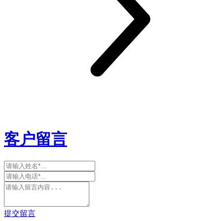
客户留言
提交留言