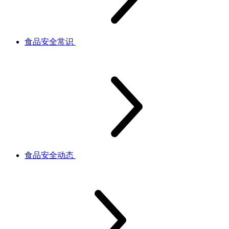
食品安全常识
食品安全动态