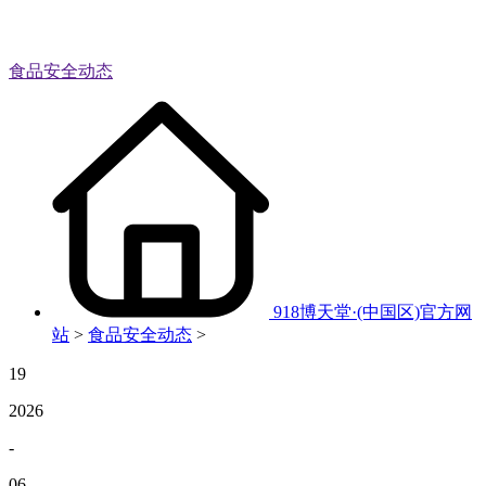
食品安全动态
918博天堂·(中国区)官方网
站
>
食品安全动态
>
19
2026
-
06