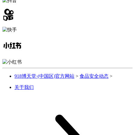
918博天堂·(中国区)官方网站
>
食品安全动态
>
关于我们