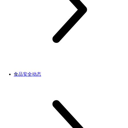
食品安全动态