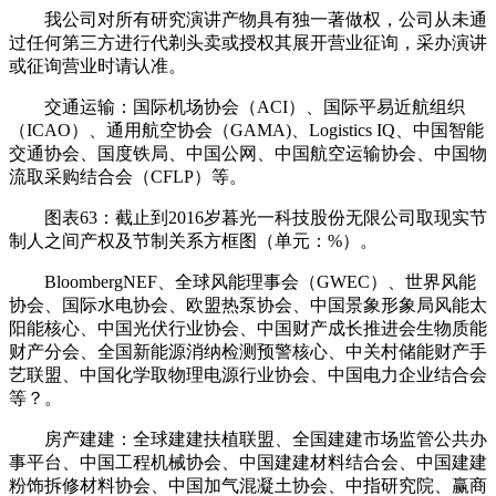
我公司对所有研究演讲产物具有独一著做权，公司从未通
过任何第三方进行代剃头卖或授权其展开营业征询，采办演讲
或征询营业时请认准。
交通运输：国际机场协会（ACI）、国际平易近航组织
（ICAO）、通用航空协会（GAMA)、Logistics IQ、中国智能
交通协会、国度铁局、中国公网、中国航空运输协会、中国物
流取采购结合会（CFLP）等。
图表63：截止到2016岁暮光一科技股份无限公司取现实节
制人之间产权及节制关系方框图（单元：%）。
BloombergNEF、全球风能理事会（GWEC）、世界风能
协会、国际水电协会、欧盟热泵协会、中国景象形象局风能太
阳能核心、中国光伏行业协会、中国财产成长推进会生物质能
财产分会、全国新能源消纳检测预警核心、中关村储能财产手
艺联盟、中国化学取物理电源行业协会、中国电力企业结合会
等？。
房产建建：全球建建扶植联盟、全国建建市场监管公共办
事平台、中国工程机械协会、中国建建材料结合会、中国建建
粉饰拆修材料协会、中国加气混凝土协会、中指研究院、赢商